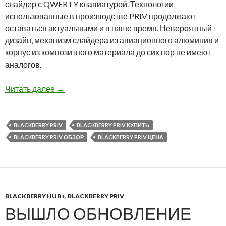
слайдер с QWERTY клавиатурой. Технологии
использованные в производстве PRIV продолжают
оставаться актуальными и в наше время. Невероятный
дизайн, механизм слайдера из авиационного алюминия и
корпус из композитного материала до сих пор не имеют
аналогов.
BlackBerry PRIV — снова в продаже в нашем 
Читать далее
→
BLACKBERRY PRIV
BLACKBERRY PRIV КУПИТЬ
BLACKBERRY PRIV ОБЗОР
BLACKBERRY PRIV ЦЕНА
BLACKBERRY HUB+
,
BLACKBERRY PRIV
ВЫШЛО ОБНОВЛЕНИЕ