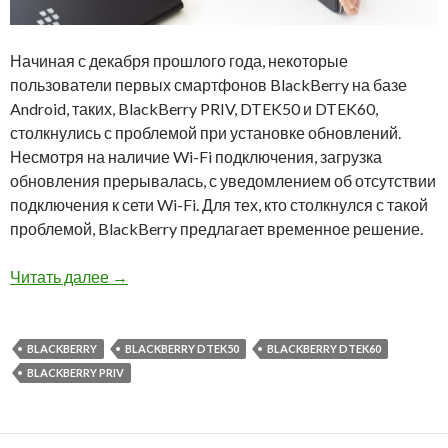
Начиная с декабря прошлого года, некоторые
пользователи первых смартфонов BlackBerry на базе
Android, таких, BlackBerry PRIV, DTEK50 и DTEK60,
столкнулись с проблемой при установке обновлений.
Несмотря на наличие Wi-Fi подключения, загрузка
обновления прерывалась, с уведомлением об отсутствии
подключения к сети Wi-Fi. Для тех, кто столкнулся с такой
проблемой, BlackBerry предлагает временное решение.
Решение проблемы с установкой обновлений 
Читать далее
→
BLACKBERRY
BLACKBERRY DTEK50
BLACKBERRY DTEK60
BLACKBERRY PRIV