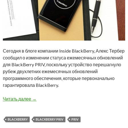
Сегодня в блоге компании Inside BlackBerry, Алекс Тербер
сообщил о изменении статуса ежемесячных обновлений
для BlackBerry PRIV, поскольку устройство перешагнуло
рубеж двухлетних ежемесячных обновлений
программного обеспечения, которые первоначально
гарантировала BlackBerry.
BlackBerry PRIV больше не будет получать 
Читать далее
→
BLACKBERRY
BLACKBERRY PRIV
PRIV