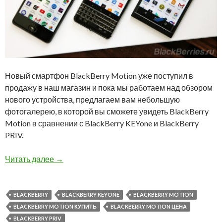
Новый смартфон BlackBerry Motion уже поступил в
продажу в наш магазин и пока мы работаем над обзором
нового устройства, предлагаем вам небольшую
фотогалерею, в которой вы сможете увидеть BlackBerry
Motion в сравнении с BlackBerry KEYone и BlackBerry
PRIV.
BlackBerry Motion в сравнении с KEYone и PR
Читать далее
→
BLACKBERRY
BLACKBERRY KEYONE
BLACKBERRY MOTION
BLACKBERRY MOTION КУПИТЬ
BLACKBERRY MOTION ЦЕНА
BLACKBERRY PRIV