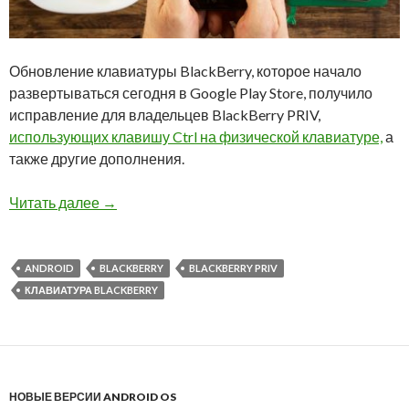
Обновление клавиатуры BlackBerry, которое начало
развертываться сегодня в Google Play Store, получило
исправление для владельцев BlackBerry PRIV,
использующих клавишу Ctrl на физической клавиатуре,
а
также другие дополнения.
Вышло обновление Клавиатуры BlackBerry с
Читать далее
→
ANDROID
BLACKBERRY
BLACKBERRY PRIV
КЛАВИАТУРА BLACKBERRY
НОВЫЕ ВЕРСИИ ANDROID OS