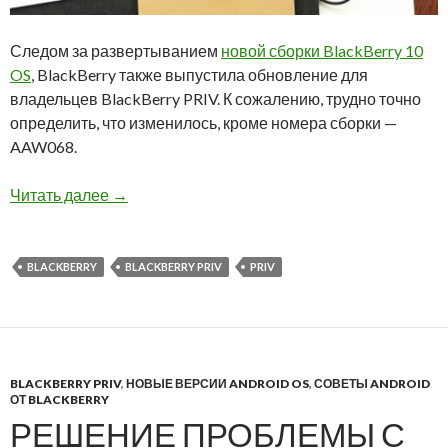
Следом за развертыванием
новой сборки BlackBerry 10
OS
, BlackBerry также выпустила обновление для
владельцев BlackBerry PRIV. К сожалению, трудно точно
определить, что изменилось, кроме номера сборки —
AAW068.
BlackBerry PRIV получил обновление до вер
Читать далее
→
BLACKBERRY
BLACKBERRY PRIV
PRIV
BLACKBERRY PRIV
,
НОВЫЕ ВЕРСИИ ANDROID OS
,
СОВЕТЫ ANDROID
ОТ BLACKBERRY
РЕШЕНИЕ ПРОБЛЕМЫ С