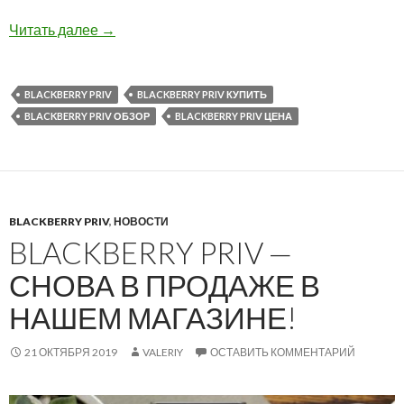
BlackBerry PRIV — история создания легенда
Читать далее
→
BLACKBERRY PRIV
BLACKBERRY PRIV КУПИТЬ
BLACKBERRY PRIV ОБЗОР
BLACKBERRY PRIV ЦЕНА
BLACKBERRY PRIV
,
НОВОСТИ
BLACKBERRY PRIV —
СНОВА В ПРОДАЖЕ В
НАШЕМ МАГАЗИНЕ!
21 ОКТЯБРЯ 2019
VALERIY
ОСТАВИТЬ КОММЕНТАРИЙ