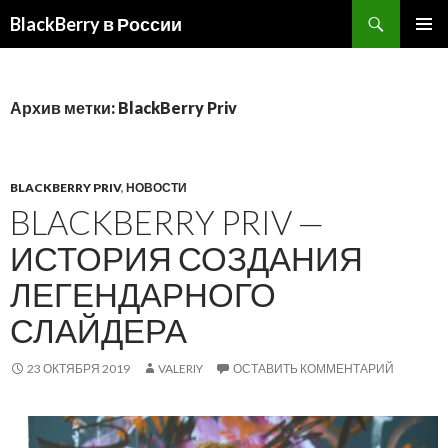
BlackBerry в России
ПЕРЕЙТИ
ОСНОВ
К
МЕНЮ
СОДЕРЖИМОМУ
Архив метки: BlackBerry Priv
BLACKBERRY PRIV
,
НОВОСТИ
BLACKBERRY PRIV —
ИСТОРИЯ СОЗДАНИЯ
ЛЕГЕНДАРНОГО
СЛАЙДЕРА
23 ОКТЯБРЯ 2019
VALERIY
ОСТАВИТЬ КОММЕНТАРИЙ