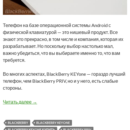
Телефон на базе операционной системы Android с
физической клавиатурой — это нишевый продукт. Все
знают это прекрасно, в том числе и компания, которая их
разрабатывает. Но поскольку выбор настолько мал,
важно убедиться, что вы выбираете именно то, что вам
требуется.
Во многих аспектах, BlackBerry KEYone — гораздо лучший
телефон, чем BlackBerry PRIV, но и у него, есть слабые
стороны.
Что выбрать — BlackBerry KEYone или BlackBe
Читать далее
→
BLACKBERRY
BLACKBERRY KEYONE
BLACKBERRY KEYONE КУПИТЬ
BLACKBERRY PRIV