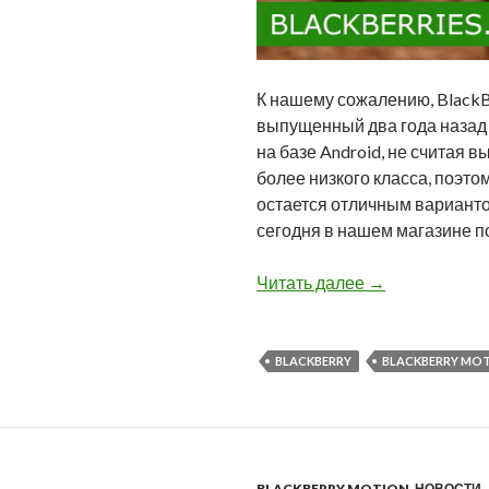
К нашему сожалению, BlackB
выпущенный два года назад
на базе Android, не считая 
более низкого класса, поэт
остается отличным вариантом
сегодня в нашем магазине п
BlackBerry Mot
Читать далее
→
BLACKBERRY
BLACKBERRY MO
BLACKBERRY MOTION
,
НОВОСТИ