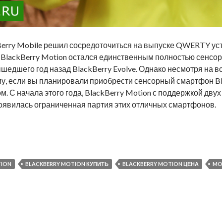
erry Mobile решил сосредоточиться на выпуске QWERTY уст
 BlackBerry Motion остался единственным полностью сенсо
вышедшего год назад BlackBerry Evolve. Однако несмотря на 
ому, если вы планировали приобрести сенсорный смартфон Bl
. С начала этого года, BlackBerry Motion с поддержкой двух 
оявилась ограниченная партия этих отличных смартфонов.
ion снова в продаже в нашем магазине!
TION
BLACKBERRY MOTION КУПИТЬ
BLACKBERRY MOTION ЦЕНА
MO