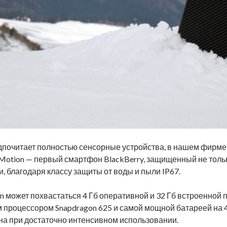
едпочитает полностью сенсорные устройства, в нашем фирме
 Motion — первый смартфон BlackBerry, защищенный не тольк
и, благодаря классу защиты от воды и пыли IP67.
on может похвастаться 4 Гб оперативной и 32 Гб встроенной 
м процессором Snapdragon 625 и самой мощной батареей на
на при достаточно интенсивном использовании.