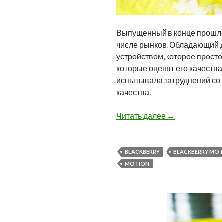
Выпущенный в конце прошлог
числе рынков. Обладающий д
устройством, которое прост
которые оценят его качества
испытывала затруднений со 
качества.
Пять причин вы
Читать далее
→
BLACKBERRY
BLACKBERRY MO
MOTION