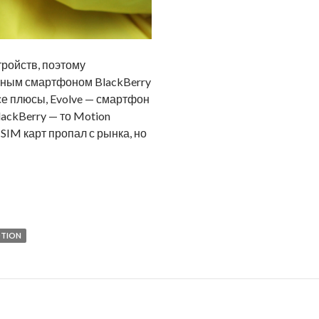
ройств, поэтому
рным смартфоном BlackBerry
все плюсы, Evolve — смартфон
ackBerry — то Motion
SIM карт пропал с рынка, но
TION