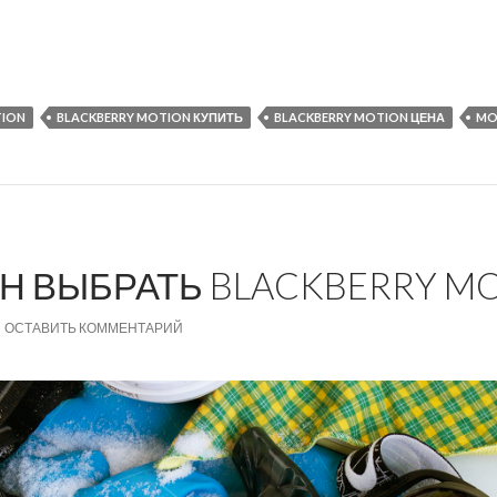
на BlackBerry Motion
TION
BLACKBERRY MOTION КУПИТЬ
BLACKBERRY MOTION ЦЕНА
MO
Н ВЫБРАТЬ BLACKBERRY M
ОСТАВИТЬ КОММЕНТАРИЙ