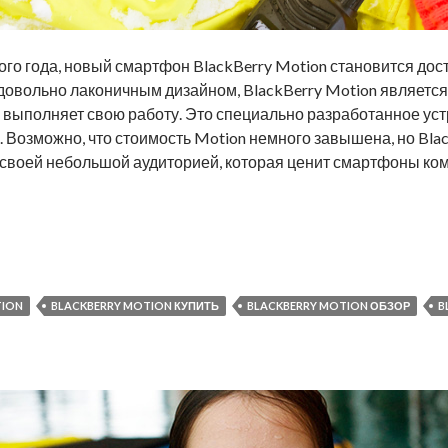
о года, новый смартфон BlackBerry Motion становится до
овольно лаконичным дизайном, BlackBerry Motion являетс
о выполняет свою работу. Это специально разработанное уст
. Возможно, что стоимость Motion немного завышена, но Blac
своей небольшой аудиторией, которая ценит смартфоны ко
брать BlackBerry Motion
TION
BLACKBERRY MOTION КУПИТЬ
BLACKBERRY MOTION ОБЗОР
B