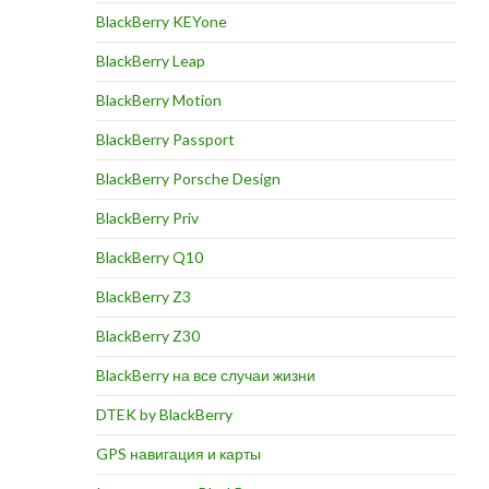
BlackBerry KEYone
BlackBerry Leap
BlackBerry Motion
BlackBerry Passport
BlackBerry Porsche Design
BlackBerry Priv
BlackBerry Q10
BlackBerry Z3
BlackBerry Z30
BlackBerry на все случаи жизни
DTEK by BlackBerry
GPS навигация и карты