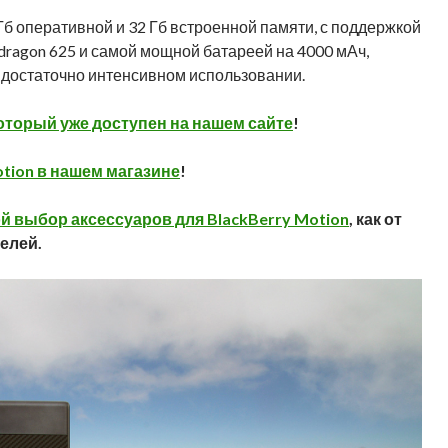
 Гб оперативной и 32 Гб встроенной памяти, с поддержкой
dragon 625 и самой мощной батареей на 4000 мАч,
 достаточно интенсивном использовании.
оторый уже доступен на нашем сайте
!
tion в нашем магазине
!
 выбор аксессуаров для BlackBerry Motion
, как от
телей.