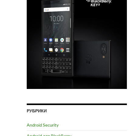
РУБРИКИ
Android Security
Android для BlackBerry