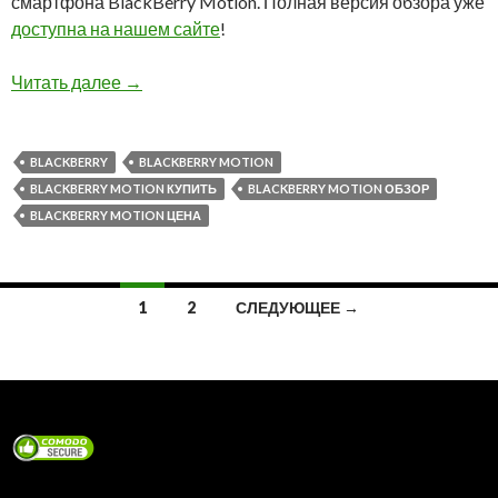
смартфона BlackBerry Motion. Полная версия обзора уже
доступна на нашем сайте
!
Видео обзор нового смартфона BlackBerry Mo
Читать далее
→
BLACKBERRY
BLACKBERRY MOTION
BLACKBERRY MOTION КУПИТЬ
BLACKBERRY MOTION ОБЗОР
BLACKBERRY MOTION ЦЕНА
Навигация
1
2
СЛЕДУЮЩЕЕ →
по
записям