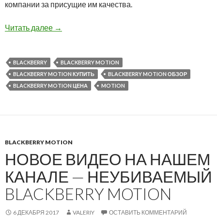
компании за присущие им качества.
Пять причин выбрать BlackBerry Motion
Читать далее
→
BLACKBERRY
BLACKBERRY MOTION
BLACKBERRY MOTION КУПИТЬ
BLACKBERRY MOTION ОБЗОР
BLACKBERRY MOTION ЦЕНА
MOTION
BLACKBERRY MOTION
НОВОЕ ВИДЕО НА НАШЕМ
КАНАЛЕ — НЕУБИВАЕМЫЙ
BLACKBERRY MOTION
6 ДЕКАБРЯ 2017
VALERIY
ОСТАВИТЬ КОММЕНТАРИЙ