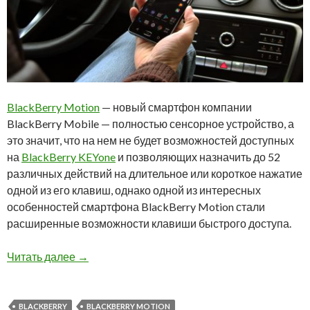
BlackBerry Motion
— новый смартфон компании
BlackBerry Mobile — полностью сенсорное устройство, а
это значит, что на нем не будет возможностей доступных
на
BlackBerry KEYone
и позволяющих назначить до 52
различных действий на длительное или короткое нажатие
одной из его клавиш, однако одной из интересных
особенностей смартфона BlackBerry Motion стали
расширенные возможности клавиши быстрого доступа.
Как работает клавиша быстрого доступа Blac
Читать далее
→
BLACKBERRY
BLACKBERRY MOTION