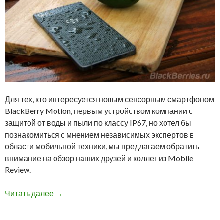
Для тех, кто интересуется новым сенсорным смартфоном
BlackBerry Motion, первым устройством компании с
защитой от воды и пыли по классу IP67, но хотел бы
познакомиться с мнением независимых экспертов в
области мобильной техники, мы предлагаем обратить
внимание на обзор наших друзей и коллег из Mobile
Review.
Обзор смартфона BlackBerry Motion от Mobil
Читать далее
→