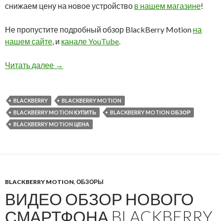
снижаем цену на новое устройство
в нашем магазине
!
Не пропустите подробный обзор BlackBerry Motion
на
нашем сайте
, и
канале YouTube
.
Снижена цена на BlackBerry Motion!
Читать далее
→
BLACKBERRY
BLACKBERRY MOTION
BLACKBERRY MOTION КУПИТЬ
BLACKBERRY MOTION ОБЗОР
BLACKBERRY MOTION ЦЕНА
BLACKBERRY MOTION
,
ОБЗОРЫ
ВИДЕО ОБЗОР НОВОГО
СМАРТФОНА BLACKBERRY