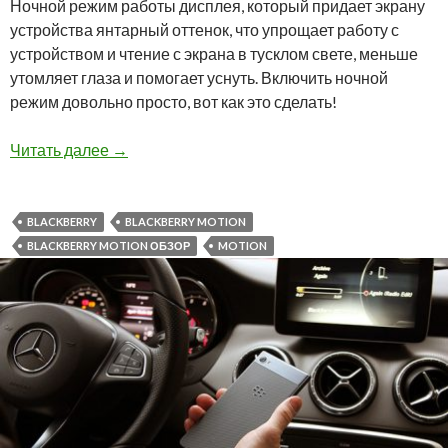
Ночной режим работы дисплея, который придает экрану
устройства янтарный оттенок, что упрощает работу с
устройством и чтение с экрана в тусклом свете, меньше
утомляет глаза и помогает уснуть. Включить ночной
режим довольно просто, вот как это сделать!
Как использовать ночной режим экрана на Bl
Читать далее
→
BLACKBERRY
BLACKBERRY MOTION
BLACKBERRY MOTION ОБЗОР
MOTION