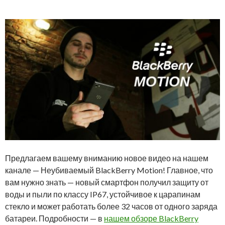
Предлагаем вашему вниманию новое видео на нашем
канале — Неубиваемый BlackBerry Motion! Главное, что
вам нужно знать — новый смартфон получил защиту от
воды и пыли по классу IP67, устойчивое к царапинам
стекло и может работать более 32 часов от одного заряда
батареи. Подробности — в
нашем обзоре BlackBerry