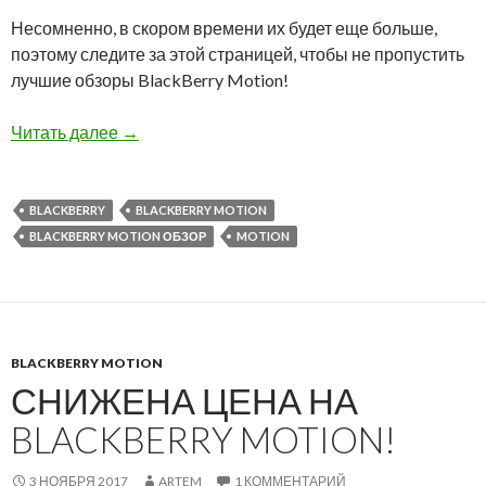
Несомненно, в скором времени их будет еще больше,
поэтому следите за этой страницей, чтобы не пропустить
лучшие обзоры BlackBerry Motion!
Первые видео-обзоры BlackBerry Motion
Читать далее
→
BLACKBERRY
BLACKBERRY MOTION
BLACKBERRY MOTION ОБЗОР
MOTION
BLACKBERRY MOTION
СНИЖЕНА ЦЕНА НА
BLACKBERRY MOTION!
3 НОЯБРЯ 2017
ARTEM
1 КОММЕНТАРИЙ