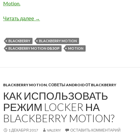
Motion.
Новое видео на нашем канале — Неубиваемы
Читать далее
→
BLACKBERRY
BLACKBERRY MOTION
BLACKBERRY MOTION ОБЗОР
MOTION
BLACKBERRY MOTION
,
СОВЕТЫ ANDROID ОТ BLACKBERRY
КАК ИСПОЛЬЗОВАТЬ
РЕЖИМ LOCKER НА
BLACKBERRY MOTION?
1 ДЕКАБРЯ 2017
VALERIY
ОСТАВИТЬ КОММЕНТАРИЙ