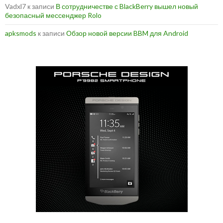
Vadxl7
к записи
В сотрудничестве с BlackBerry вышел новый
безопасный мессенджер Rolo
apksmods
к записи
Обзор новой версии BBM для Android