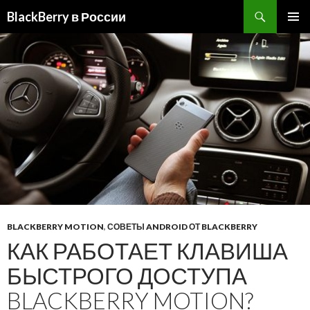
BlackBerry в России
ПЕРЕЙТИ
ОСНОВ
К
МЕНЮ
СОДЕРЖИМОМУ
BLACKBERRY MOTION
,
СОВЕТЫ ANDROID ОТ BLACKBERRY
КАК РАБОТАЕТ КЛАВИША
БЫСТРОГО ДОСТУПА
BLACKBERRY MOTION?