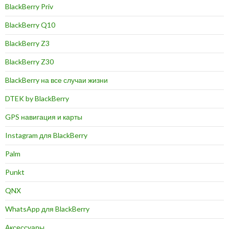
BlackBerry Priv
BlackBerry Q10
BlackBerry Z3
BlackBerry Z30
BlackBerry на все случаи жизни
DTEK by BlackBerry
GPS навигация и карты
Instagram для BlackBerry
Palm
Punkt
QNX
WhatsApp для BlackBerry
Аксессуары