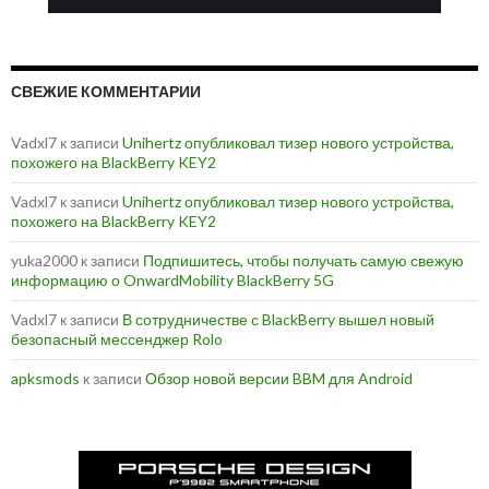
СВЕЖИЕ КОММЕНТАРИИ
Vadxl7
к записи
Unihertz опубликовал тизер нового устройства,
похожего на BlackBerry KEY2
Vadxl7
к записи
Unihertz опубликовал тизер нового устройства,
похожего на BlackBerry KEY2
yuka2000
к записи
Подпишитесь, чтобы получать самую свежую
информацию о OnwardMobility BlackBerry 5G
Vadxl7
к записи
В сотрудничестве с BlackBerry вышел новый
безопасный мессенджер Rolo
apksmods
к записи
Обзор новой версии BBM для Android