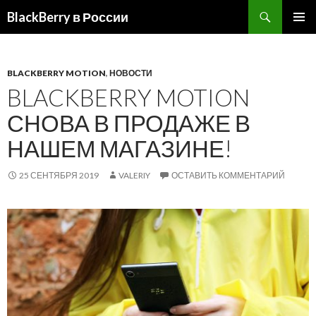
BlackBerry в России
ПЕРЕЙТИ
ОСНОВ
К
МЕНЮ
СОДЕРЖИМОМУ
BLACKBERRY MOTION
,
НОВОСТИ
BLACKBERRY MOTION
СНОВА В ПРОДАЖЕ В
НАШЕМ МАГАЗИНЕ!
25 СЕНТЯБРЯ 2019
VALERIY
ОСТАВИТЬ КОММЕНТАРИЙ