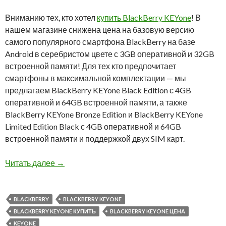
Вниманию тех, кто хотел
купить BlackBerry KEYone
! В
нашем магазине снижена цена на базовую версию
самого популярного смартфона BlackBerry на базе
Android в серебристом цвете с 3GB оперативной и 32GB
встроенной памяти! Для тех кто предпочитает
смартфоны в максимальной комплектации — мы
предлагаем BlackBerry KEYone Black Edition с 4GB
оперативной и 64GB встроенной памяти, а также
BlackBerry KEYone Bronze Edition и BlackBerry KEYone
Limited Edition Black с 4GB оперативной и 64GB
встроенной памяти и поддержкой двух SIM карт.
Снижена цена на все модели BlackBerry KEYo
Читать далее
→
BLACKBERRY
BLACKBERRY KEYONE
BLACKBERRY KEYONE КУПИТЬ
BLACKBERRY KEYONE ЦЕНА
KEYONE