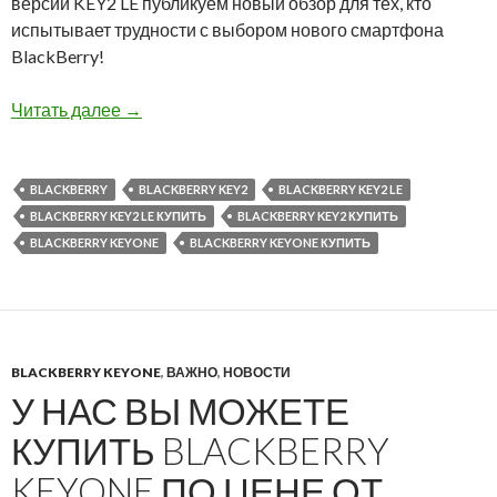
версии KEY2 LE публикуем новый обзор для тех, кто
испытывает трудности с выбором нового смартфона
BlackBerry!
Что выбрать: BlackBerry KEYone, KEY2 или KE
Читать далее
→
BLACKBERRY
BLACKBERRY KEY2
BLACKBERRY KEY2 LE
BLACKBERRY KEY2 LE КУПИТЬ
BLACKBERRY KEY2 КУПИТЬ
BLACKBERRY KEYONE
BLACKBERRY KEYONE КУПИТЬ
BLACKBERRY KEYONE
,
ВАЖНО
,
НОВОСТИ
У НАС ВЫ МОЖЕТЕ
КУПИТЬ BLACKBERRY
KEYONE ПО ЦЕНЕ ОТ