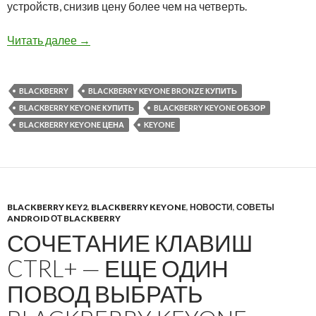
устройств, снизив цену более чем на четверть.
Распродажа BlackBerry KEYone с российской
Читать далее
→
BLACKBERRY
BLACKBERRY KEYONE BRONZE КУПИТЬ
BLACKBERRY KEYONE КУПИТЬ
BLACKBERRY KEYONE ОБЗОР
BLACKBERRY KEYONE ЦЕНА
KEYONE
BLACKBERRY KEY2
,
BLACKBERRY KEYONE
,
НОВОСТИ
,
СОВЕТЫ
ANDROID ОТ BLACKBERRY
СОЧЕТАНИЕ КЛАВИШ
CTRL+ — ЕЩЕ ОДИН
ПОВОД ВЫБРАТЬ