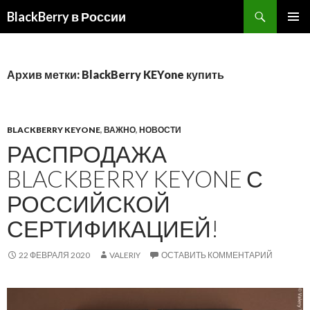
BlackBerry в России
ПЕРЕЙТИ
ОСНОВ
К
МЕНЮ
СОДЕРЖИМОМУ
Архив метки: BlackBerry KEYone купить
BLACKBERRY KEYONE
,
ВАЖНО
,
НОВОСТИ
РАСПРОДАЖА
BLACKBERRY KEYONE С
РОССИЙСКОЙ
СЕРТИФИКАЦИЕЙ!
22 ФЕВРАЛЯ 2020
VALERIY
ОСТАВИТЬ КОММЕНТАРИЙ