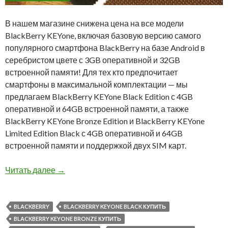
В нашем магазине снижена цена на все модели
BlackBerry KEYone, включая базовую версию самого
популярного смартфона BlackBerry на базе Android в
серебристом цвете с 3GB оперативной и 32GB
встроенной памяти! Для тех кто предпочитает
смартфоны в максимальной комплектации — мы
предлагаем BlackBerry KEYone Black Edition с 4GB
оперативной и 64GB встроенной памяти, а также
BlackBerry KEYone Bronze Edition и BlackBerry KEYone
Limited Edition Black с 4GB оперативной и 64GB
встроенной памяти и поддержкой двух SIM карт.
Снижена цена на все модели BlackBerry KEYo
Читать далее
→
BLACKBERRY
BLACKBERRY KEYONE BLACK КУПИТЬ
BLACKBERRY KEYONE BRONZE КУПИТЬ