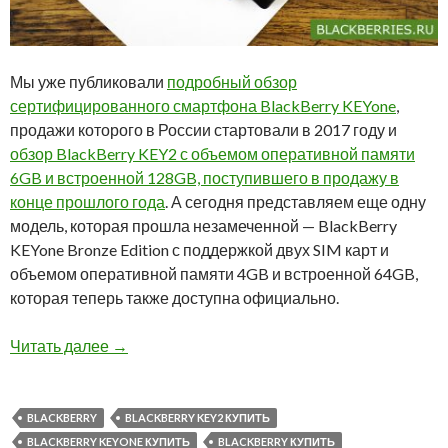
Мы уже публиковали
подробный обзор
сертифицированного смартфона BlackBerry KEYone
,
продажи которого в России стартовали в 2017 году и
обзор BlackBerry KEY2 с объемом оперативной памяти
6GB и встроенной 128GB, поступившего в продажу в
конце прошлого года
. А сегодня представляем еще одну
модель, которая прошла незамеченной — BlackBerry
KEYone Bronze Edition с поддержкой двух SIM карт и
объемом оперативной памяти 4GB и встроенной 64GB,
которая теперь также доступна официально.
Все сертифицированные модели BlackBerry —
Читать далее
→
BLACKBERRY
BLACKBERRY KEY2 КУПИТЬ
BLACKBERRY KEYONE КУПИТЬ
BLACKBERRY КУПИТЬ