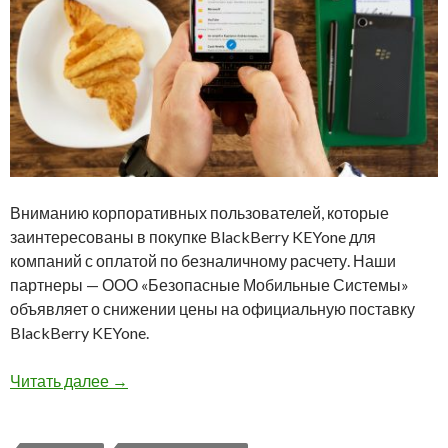
Вниманию корпоративных пользователей, которые
заинтересованы в покупке BlackBerry KEYone для
компаний с оплатой по безналичному расчету. Наши
партнеры — ООО «Безопасные Мобильные Системы»
объявляет о снижении цены на официальную поставку
BlackBerry KEYone.
Вы можете купить BlackBerry KEYone за безн
Читать далее
→