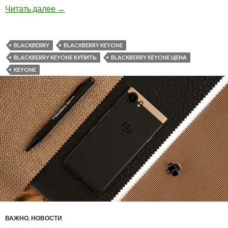
Новогодняя скидка на BlackBerry KEYone — от
Читать далее
→
BLACKBERRY
BLACKBERRY KEYONE
BLACKBERRY KEYONE КУПИТЬ
BLACKBERRY KEYONE ЦЕНА
KEYONE
ВАЖНО
,
НОВОСТИ