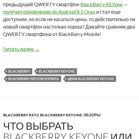
предыдущий QWERTY смартфон
BlackBerry KEYone
—
получил обновление до Android 8.1 Oreo
и стал еще
доступнее, но если не касаться цены, то действительно ли
новый смартфон настолько хорош? Давайте сравним два
QWERTY смартфона от BlackBerry Mobile!
У нас вы можете купить BlackBerry KEYone по
Читать далее
→
BLACKBERRY
BLACKBERRY KEYONE
BLACKBERRY KEYONE КУПИТЬ
ЦЕНА BLACKBERRY KEYONE
BLACKBERRY KEY2
,
BLACKBERRY KEYONE
,
ОБЗОРЫ
ЧТО ВЫБРАТЬ
BLACKBERRY KEYONE ИЛИ