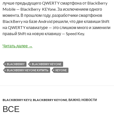
лучше предыдущего QWERTY смартфона от BlackBerry
Mobile — BlackBerry KEYone. За исключением одного
момента. В прошлом году, разработчики смартфонов
BlackBerry на базе Android решили, что две клавиши Shift
на QWERTY клавиатуре — это слишком много и заменили
правый Shift на новую клавишу — Speed Key.
Сочетание клавиш Ctrl+ — еще один повод вы
Читать далее
→
BLACKBERRY
BLACKBERRY KEYONE
BLACKBERRY KEYONE КУПИТЬ
KEYONE
BLACKBERRY KEY2
,
BLACKBERRY KEYONE
,
ВАЖНО
,
НОВОСТИ
ВСЕ