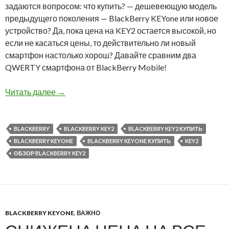
задаются вопросом: что купить? — дешевеющую модель
предыдущего поколения — BlackBerry KEYone или новое
устройство? Да, пока цена на KEY2 остается высокой, но
если не касаться цены, то действительно ли новый
смартфон настолько хорош? Давайте сравним два
QWERTY смартфона от BlackBerry Mobile!
Что выбрать BlackBerry KEYone или KEY2?
Читать далее
→
BLACKBERRY
BLACKBERRY KEY2
BLACKBERRY KEY2 КУПИТЬ
BLACKBERRY KEYONE
BLACKBERRY KEYONE КУПИТЬ
KEY2
ОБЗОР BLACKBERRY KEY2
BLACKBERRY KEYONE
,
ВАЖНО