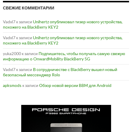
СВЕЖИЕ КОММЕНТАРИИ
Vadxl7
к записи
Unihertz опубликовал тизер нового устройства,
похожего на BlackBerry KEY2
Vadxl7
к записи
Unihertz опубликовал тизер нового устройства,
похожего на BlackBerry KEY2
yuka2000
к записи
Подпишитесь, чтобы получать самую свежую
информацию о OnwardMobility BlackBerry 5G
Vadxl7
к записи
В сотрудничестве с BlackBerry вышел новый
безопасный мессенджер Rolo
apksmods
к записи
Обзор новой версии BBM для Android