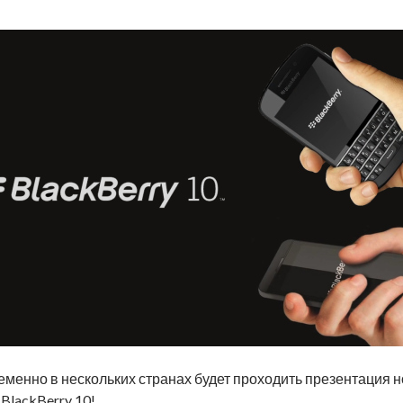
ременно в нескольких странах будет проходить презентация 
BlackBerry 10!