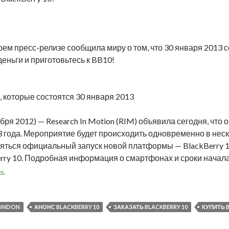
воем пресс-релизе сообщила миру о том, что 30 января 2013
деньги и приготовьтесь к BB10!
, которые состоятся 30 января 2013
бря 2012) — Research In Motion (RIM) объявила сегодня, что 
3 года. Мероприятие будет происходить одновременно в нес
тояться официальный запуск новой платформы — BlackBerry 10
ry 10. Подробная информация о смартфонах и сроки начал
30 января 2013 года, одновременно в нескольких странах бу
→
LONDON
АНОНС BLACKBERRY 10
ЗАКАЗАТЬ BLACKBERRY 10
КУПИТЬ B