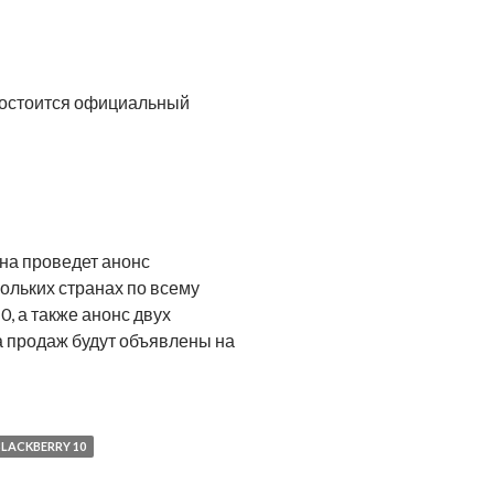
 состоится официальный
она проведет анонс
кольких странах по всему
, а также анонс двух
а продаж будут объявлены на
дет проходить презентация новой платформы BlackBerry 10 и
LACKBERRY 10