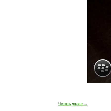
Распаковываем 
Читать далее
→