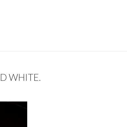
елом цвете!
D WHITE.