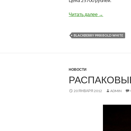
Цена 25700 рублей.
BlackBerry 990
Читать далее
→
BLACKBERRY 9900 BOLD WHITE
НОВОСТИ
РАСПАКОВЫВ
20 ЯНВАРЯ 2012
ADMIN