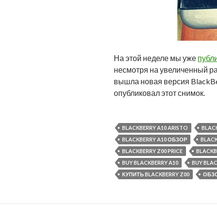
На этой неделе мы уже
публи
несмотря на увеличенный раз
вышла новая версия BlackBe
опубликовал этот снимок.
BLACKBERRY A10 ARISTO
BLAC
BLACKBERRY A10 ОБЗОР
BLACK
BLACKBERRY Z00 PRICE
BLACKB
BUY BLACKBERRY A10
BUY BLAC
КУПИТЬ BLACKBERRY Z00
ОБЗО