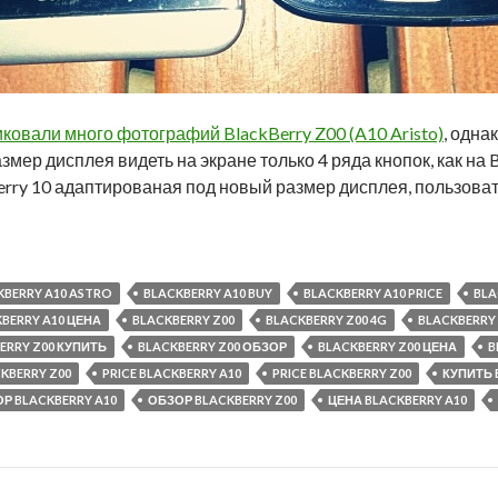
ковали много фотографий BlackBerry Z00 (A10 Aristo)
, одна
мер дисплея видеть на экране только 4 ряда кнопок, как на 
rry 10 адаптированая под новый размер дисплея, пользоват
KBERRY A10 ASTRO
BLACKBERRY A10 BUY
BLACKBERRY A10 PRICE
BLA
BERRY A10 ЦЕНА
BLACKBERRY Z00
BLACKBERRY Z00 4G
BLACKBERRY 
ERRY Z00 КУПИТЬ
BLACKBERRY Z00 ОБЗОР
BLACKBERRY Z00 ЦЕНА
B
KBERRY Z00
PRICE BLACKBERRY A10
PRICE BLACKBERRY Z00
КУПИТЬ 
Р BLACKBERRY A10
ОБЗОР BLACKBERRY Z00
ЦЕНА BLACKBERRY A10