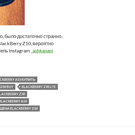
ко, было достаточно странно,
BlackBerry Z10, вероятно
ель Instagram
_ashkanani
CKBERRY A10 КУПИТЬ
Z00 BUY
BLACKBERRY Z00 LTE
LACKBERRY Z30
BLACKBERRY A10
ЦЕНА BLACKBERRY Z00