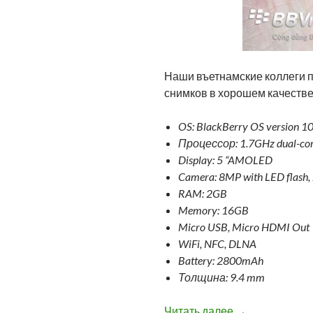
Наши въетнамские коллеги п
снимков в хорошем качестве
OS: BlackBerry OS version 10
Процессор: 1.7GHz dual-c
Display: 5 “AMOLED
Camera: 8MP with LED flash,
RAM: 2GB
Memory: 16GB
Micro USB, Micro HDMI Out
WiFi, NFC, DLNA
Battery: 2800mAh
Толщина: 9.4 mm
Фотографии Bla
Читать далее
→