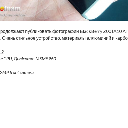
родолжают публиковать фотографии BlackBerry Z00 (A10 Ari
. Очень стильное устройство, материалы аллюминий и карбо
.2
ore CPU, Qualcomm MSM8960
 2MP front camera
ckBerry Z00 (A10 Aristo) в хорошем качестве