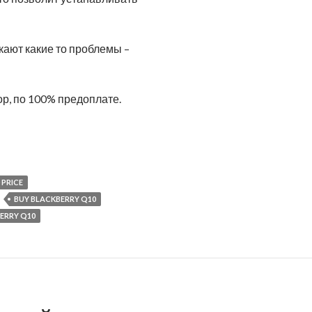
икают какие то проблемы –
ор, по 100% предоплате.
 PRICE
BUY BLACKBERRY Q10
ERRY Q10