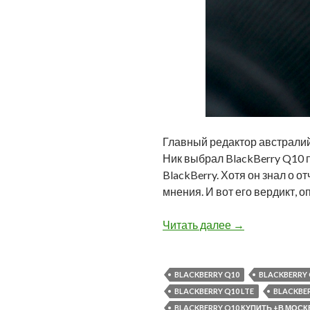
Главный редактор австралий
Ник выбрал BlackBerry Q10 п
BlackBerry. Хотя он знал о 
мнения. И вот его вердикт, 
Отзывы пользо
Читать далее
→
BLACKBERRY Q10
BLACKBERRY 
BLACKBERRY Q10 LTE
BLACKBER
BLACKBERRY Q10 КУПИТЬ +В МОСК