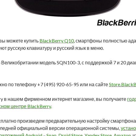
вы можете купить
BlackBerry Q10
, смартфоны полностью ад
ют русскую клавиатуру и русский язык в меню.
 Великобритании модель SQN100-3, с поддержкой 7 и 20 диа
жно по телефону +7 (495) 920-65-95 или на сайте
Store.BlackB
ry в нашем фирменном интернет магазине, вы получаете
год
ном центре BlackBerry
.
сплатно произведем предварительную настройку смартфона B
следней официальной версии операционной системы,
устано
ложений Android – Snap, Droid Store, Yandex Store, Amazon
, 