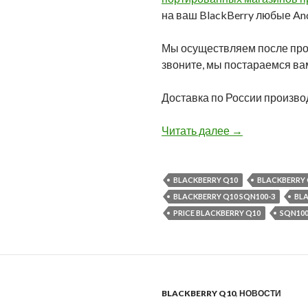
на ваш BlackBerry любые An
Мы осуществляем после пр
звоните, мы постараемся ва
Доставка по России производ
BlackBerry Q10
Читать далее
→
BLACKBERRY Q10
BLACKBERRY 
BLACKBERRY Q10 SQN100-3
BL
PRICE BLACKBERRY Q10
SQN100
BLACKBERRY Q10
,
НОВОСТИ