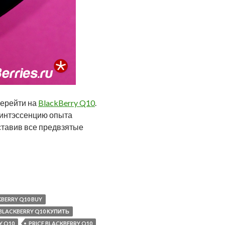
перейти на
BlackBerry Q10
.
квинтэссенцию опыта
оставив все предвзятые
BERRY Q10 BUY
BLACKBERRY Q10 КУПИТЬ
Y Q10
PRICE BLACKBERRY Q10