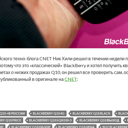
ского техно-блога CNET Ник Хили решил в течении недели 
отому что это «классический» BlackBerry и хотел получить 
отчетах о низких продажах Q10, он решил все проверить сам, 
опубликованный в оригинале на
CNET
:
вателей: BlackBerry Q10 удивляет Ника Хили
Q10 +В РОССИИ
BLACKBERRY Q10 4G
BLACKBERRY Q10 BLACK
BLACK
RY Q10 PRICE
BLACKBERRY Q10 SQN100-3
BLACKBERRY Q10 ВЫХОД
ВЕ
BLACKBERRY Q10 ОБЗОР
BLACKBERRY Q10 ЦЕНА
BUY BLACKBERR