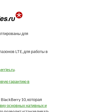
аптированы для
пазонов LTE, для работы в
erries.ru
.
овую гарантию в
lackBerry 10, которая
вку основных нативных и
что позволит устанавливать