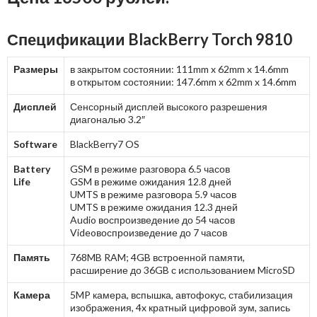
Спецификации BlackBerry Torch 9810
Размеры
в закрытом состоянии: 111mm x 62mm x 14.6mm
в открытом состоянии: 147.6mm x 62mm x 14.6mm
Дисплей
Сенсорный дисплей высокого разрешения
диагональю 3.2″
Software
BlackBerry7 OS
Battery
GSM в режиме разговора 6.5 часов
Life
GSM в режиме ожидания 12.8 дней
UMTS в режиме разговора 5.9 часов
UMTS в режиме ожидания 12.3 дней
Audio воспроизведение до 54 часов
Videoвоспроизведение до 7 часов
Память
768MB RAM; 4GB встроенной памяти,
расширение до 36GB с использованием MicroSD
Камера
5MP камера, вспышка, автофокус, стабилизация
изображения, 4x кратный цифровой зум, запись