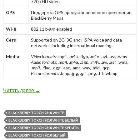
720p HD video
GPS
Поддержка GPS предустановленное приложение
BlackBerry Maps
Wi-fi
802.11 b/g/n enabled
Сети
Supported on 2G, 3G and HSPA voice and data
networks, including international roaming
Media
Video formats:
.mp4, .m4a, .3gp, .m4v, .avi, .asf, .wmv
Audio formats:
.mp4, .m4a, .3gp, .m4v, .avi, .asf, .wma,
.mp3, .flac, .ogg, .aac, .amr, .wav, .mid, .qcp
Picture formats:
.bmp, .jpg, .gif, .png, .tif, .wbmp
BlackBerry Torch 9810 White: в наличии в на
Читать далее
→
BLACKBERRY TORCH 9810 WHITE
BLACKBERRY TORCH 9810 WHITE БЕЛЫЙ
BLACKBERRY TORCH 9810 WHITE КУПИТЬ
BLACKBERRY TORCH 9810 БЕЛЫЙ