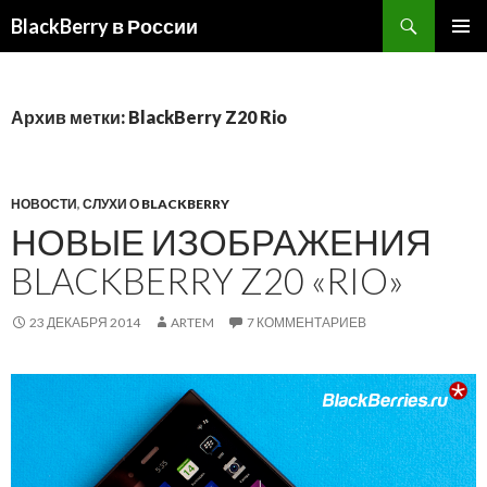
BlackBerry в России
ПЕРЕЙТИ
ОСНОВ
К
МЕНЮ
СОДЕРЖИМОМУ
Архив метки: BlackBerry Z20 Rio
НОВОСТИ
,
СЛУХИ О BLACKBERRY
НОВЫЕ ИЗОБРАЖЕНИЯ
BLACKBERRY Z20 «RIO»
23 ДЕКАБРЯ 2014
ARTEM
7 КОММЕНТАРИЕВ