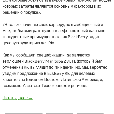
которых затраты являются основным фактором в их
решении о покупке».
«Я только начинаю свою карьеру, но я амбициозный и
мне, чтобы выиграть нужен телефон, который даст мне
конкурентные преимущества», так BlackBerry видит
целевую аудиторию для Rio.
Как мы сообщали, спецификации Rio являются
эволюцией BlackBerry Manitoba Z3 LTE (который был
отменен) и Rio выглядит почти идентично. Мы, вероятно,
увидим предложение BlackBerry Rio для целевых
клиентов на Ближнем Востоке, Латинской Америке, и,
возможно, Азиатско-Тихоокеанском регионе.
Новые изображения BlackBerry Z20 «Rio»
Читать далее
→