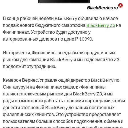
В конце рабочей недели BlackBerry объявила о начале
продаж нового бюджетного смартфона
BlackBerry Z3
на
Филиппинах. Устройство будет доступно у
авторизованных дилеров по цене Р 10990.
Исторически, Филиппины всегда были продуктивным
рынком для компании BlackBerry и мы надеемся что Z3
продолжит эту традицию.
Кэмерон Вернес, Управляющий директор BlackBerry по
Сингапуру и на Филиппинах сказал: «Филиппины
являются ключевым рынком для BlackBerry Z3, и мы
рады возможности работать с нашими партнерами, чтобы
донести этот новый BlackBerry до наших постоянных
филиппинских клиентов. Это устройство предоставляет
пользователям больше способов подключения, обмена и
передачи информации, обеспечивая лучший инструмент