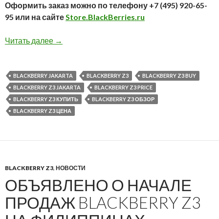
Оформить заказ можно по телефону +7 (495) 920-65-
95 или на сайте
Store.BlackBerries.ru
BlackBerry Z3 в наличии в нашем интернет м
Читать далее
→
BLACKBERRY JAKARTA
BLACKBERRY Z3
BLACKBERRY Z3 BUY
BLACKBERRY Z3 JAKARTA
BLACKBERRY Z3 PRICE
BLACKBERRY Z3 КУПИТЬ
BLACKBERRY Z3 ОБЗОР
BLACKBERRY Z3 ЦЕНА
BLACKBERRY Z3
,
НОВОСТИ
ОБЪЯВЛЕНО О НАЧАЛЕ
ПРОДАЖ BLACKBERRY Z3