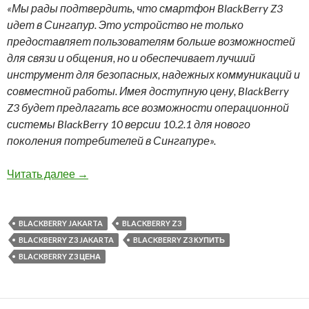
«Мы рады подтвердить, что смартфон BlackBerry Z3
идет в Сингапур. Это устройство не только
предоставляет пользователям больше возможностей
для связи и общения, но и обеспечивает лучший
инструмент для безопасных, надежных коммуникаций и
совместной работы. Имея доступную цену, BlackBerry
Z3 будет предлагать все возможности операционной
системы BlackBerry 10 версии 10.2.1 для нового
поколения потребителей в Сингапуре».
Начались продажи BlackBerry Z3 в Сингапур
Читать далее
→
BLACKBERRY JAKARTA
BLACKBERRY Z3
BLACKBERRY Z3 JAKARTA
BLACKBERRY Z3 КУПИТЬ
BLACKBERRY Z3 ЦЕНА