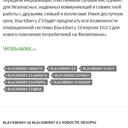
для безопасных, надежных коммуникаций и совместной
работы с друзьями, семьей и коллегами. Имея доступную
цену, BlackBerry Z3 будет предлагать все возможности
операционной системы BlackBerry 10 версии 10.2.1 для
нового поколения потребителей на Филиппинах».
Объявлено о начале продаж BlackBerry Z3 н
Читать далее
→
BLACKBERRY JAKARTA
BLACKBERRY Z3
BLACKBERRY Z3 BUY
BLACKBERRY Z3 JAKARTA
BLACKBERRY Z3 PRICE
BLACKBERRY Z3 КУПИТЬ
BLACKBERRY Z3 ОБЗОР
BLACKBERRY Z3 ЦЕНА
BLACKBERRY 10
,
BLACKBERRY Z3
,
НОВОСТИ
,
ОБЗОРЫ