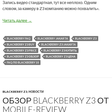
Запись видео стандартная, тут все неплохо. Одним
словом, за камеру в Z3 компанию можно похвалить».
Редактирование фотографий на BlackBerry Z
Читать далее
→
BLACKBERRY FAQ
BLACKBERRY JAKARTA
BLACKBERRY Z3
BLACKBERRY Z3 BUY
BLACKBERRY Z3 JAKARTA
BLACKBERRY Z3 PRICE
BLACKBERRY Z3 КУПИТЬ
BLACKBERRY Z3 ОБЗОР
BLACKBERRY Z3 ЦЕНА
FAQ ПО BLACKBERRY 10
BLACKBERRY Z3
,
НОВОСТИ
ОБЗОР BLACKBERRY Z3 ОТ
MOBILE-REVIEW