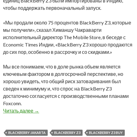
единиц BlackBerry Z3 были импортированы в Индию,
чтобы поддержать первоначальный запуск.
«Мы продали около 75 процентов BlackBerry Z3, которые
мы получили», сказал Химаншу Чакраварти
исполнительный директор The Mobile Store, в беседе с
Economic Times Индии, «BlackBerry Z3 хорошо продаются
до сих пор, особенно в рассрочку и со скидками.»
Мы все понимаем, что в доле рынка объем является
ключевым фактором в долгосрочной перспективе, но
хорошо увидеть, что общий риск затоваривания был
сведен к минимуму и, что спрос на BlackBerry Z3
достаточно согласуется с производственными планами
Foxconn.
Все запасы BlackBerry Z3 были проданы в Ин
Читать далее
→
BLACKBERRY JAKARTA
BLACKBERRY Z3
BLACKBERRY Z3 BUY