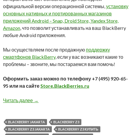
официальной версии операционной системы,
установку
основных нативных и портированных магазинов
приложений Android – Snap, Droid Store, Yandex Store,
Amazon
, что позволит устанавливать на ваш BlackBerry
любые Android приложения.
Мы осуществляем после продажную
поддержку
смартфонов BlackBerry
, если у вас возникают какие то
проблемы – звоните, мы постараемся вам помочь!
Оформить заказ можно по телефону +7 (495) 920-65-
95 или на сайте
Store.BlackBerries.ru
BlackBerry Z3 в наличии в нашем интернет м
Читать далее
→
BLACKBERRY JAKARTA
BLACKBERRY Z3
BLACKBERRY Z3 JAKARTA
BLACKBERRY Z3 КУПИТЬ