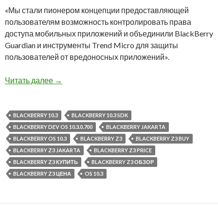
«Мы стали пионером концепции предоставляющей
пользователям возможность контролировать права
доступа мобильных приложений и объединили BlackBerry
Guardian и инструменты Trend Micro для защиты
пользователей от вредоносных приложений».
Обзор BlackBerry Z3 и BlackBerry OS 10.3.0.70
Читать далее
→
BLACKBERRY 10.3
BLACKBERRY 10.3 SDK
BLACKBERRY DEV OS 10.3.0.700
BLACKBERRY JAKARTA
BLACKBERRY OS 10.3
BLACKBERRY Z3
BLACKBERRY Z3 BUY
BLACKBERRY Z3 JAKARTA
BLACKBERRY Z3 PRICE
BLACKBERRY Z3 КУПИТЬ
BLACKBERRY Z3 ОБЗОР
BLACKBERRY Z3 ЦЕНА
OS 10.3