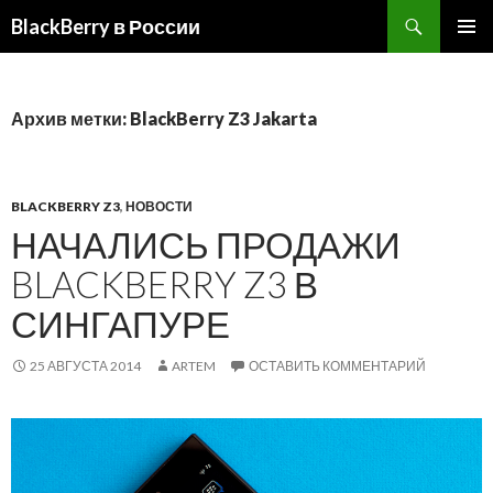
BlackBerry в России
ПЕРЕЙТИ
ОСНОВ
К
МЕНЮ
СОДЕРЖИМОМУ
Архив метки: BlackBerry Z3 Jakarta
BLACKBERRY Z3
,
НОВОСТИ
НАЧАЛИСЬ ПРОДАЖИ
BLACKBERRY Z3 В
СИНГАПУРЕ
25 АВГУСТА 2014
ARTEM
ОСТАВИТЬ КОММЕНТАРИЙ