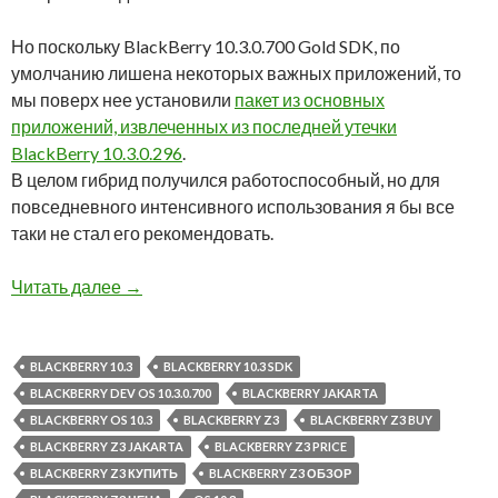
Но поскольку BlackBerry 10.3.0.700 Gold SDK, по
умолчанию лишена некоторых важных приложений, то
мы поверх нее установили
пакет из основных
приложений, извлеченных из последней утечки
BlackBerry 10.3.0.296
.
В целом гибрид получился работоспособный, но для
повседневного интенсивного использования я бы все
таки не стал его рекомендовать.
Обзор BlackBerry Z3 и BlackBerry OS 10.3.0.7
Читать далее
→
BLACKBERRY 10.3
BLACKBERRY 10.3 SDK
BLACKBERRY DEV OS 10.3.0.700
BLACKBERRY JAKARTA
BLACKBERRY OS 10.3
BLACKBERRY Z3
BLACKBERRY Z3 BUY
BLACKBERRY Z3 JAKARTA
BLACKBERRY Z3 PRICE
BLACKBERRY Z3 КУПИТЬ
BLACKBERRY Z3 ОБЗОР