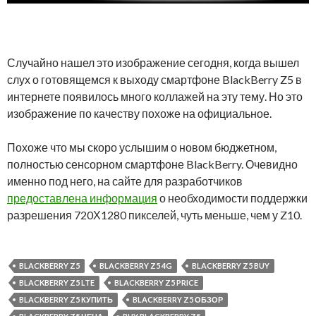
Случайно нашел это изображение сегодня, когда вышел
слух о готовящемся к выходу смартфоне BlackBerry Z5 в
интернете появилось много коллажей на эту тему. Но это
изображение по качеству похоже на официальное.
Похоже что мы скоро услышим о новом бюджетном,
полностью сенсорном смартфоне BlackBerry. Очевидно
именно под него, на сайте для разработчиков
предоставлена информация
о необходимости поддержки
разрешения 720Х1280 пикселей, чуть меньше, чем у Z10.
BLACKBERRY Z5
BLACKBERRY Z5 4G
BLACKBERRY Z5 BUY
BLACKBERRY Z5 LTE
BLACKBERRY Z5 PRICE
BLACKBERRY Z5 КУПИТЬ
BLACKBERRY Z5 ОБЗОР