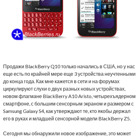
Продажи BlackBerry Q10 только начались в США, но у нас
еще есть по крайней мере еще ​​3 устройства неучтенными
до конца года. Как мне кажется в сети и на форумах
циркулируют слухи о двух разных новых устройствах,
новом флагмане BlackBerry A10 Aristo, четырехъядерном
смартфоне, с большим сенсорным экраном и размером с
Samsung Galaxy S4, как утверждают те, кто якобы держал
его в руках и младшей сенсорной модели BlackBerry Z5.
Сегодня мы обнаружили новое изображение, это может