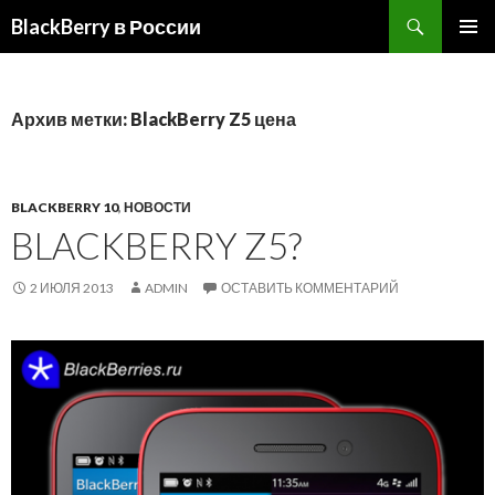
BlackBerry в России
ПЕРЕЙТИ
ОСНОВ
К
МЕНЮ
СОДЕРЖИМОМУ
Архив метки: BlackBerry Z5 цена
BLACKBERRY 10
,
НОВОСТИ
BLACKBERRY Z5?
2 ИЮЛЯ 2013
ADMIN
ОСТАВИТЬ КОММЕНТАРИЙ