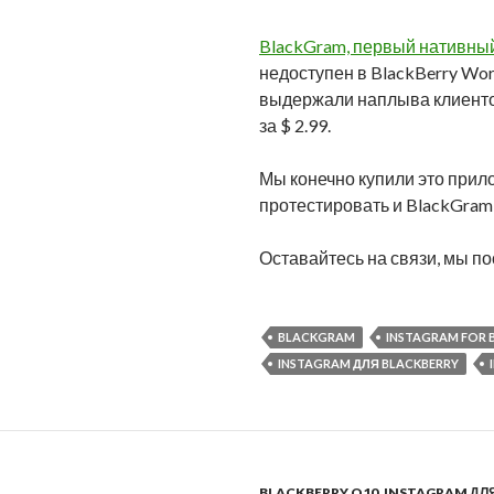
BlackGram, первый нативный 
недоступен в BlackBerry Worl
выдержали наплыва клиентов
за $ 2.99.
Мы конечно купили это прил
протестировать и BlackGra
Оставайтесь на связи, мы п
BLACKGRAM
INSTAGRAM FOR 
INSTAGRAM ДЛЯ BLACKBERRY
BLACKBERRY Q10
,
INSTAGRAM ДЛ