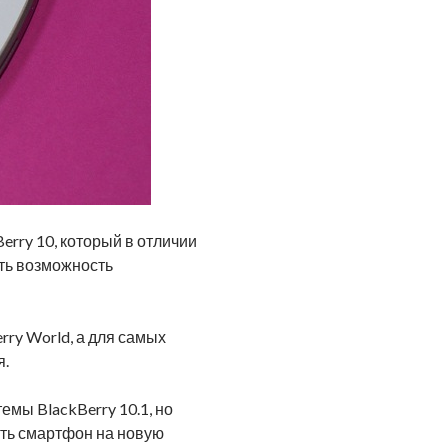
Berry 10, который в отличии
ить возможность
rry World, а для самых
я.
мы BlackBerry 10.1, но
вить смартфон на новую