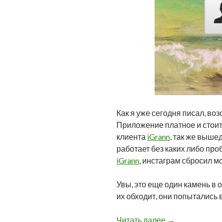
Как я уже сегодня писал, воз
Приложение платное и стоит 
клиента
iGrann
, так же выше
работает без каких либо про
iGrann
, инстаграм сбросил м
Увы, это еще один камень в 
их обходит, они попытались в
Тестируем Blac
Читать далее
→