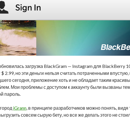
обновилась загрузка BlackGram — Instagram для BlackBerry 10
$ 2.99, но эти деньги нельзя считать потраченными впустую,
дшего сегодня, приложение хоть и не обладает таким краси
блем. Мои проблемы с доступом к аккаунту были вызваны тем
ой пароль.
огород
iGrann
, в принципе разработчиков можно понять, видя 
ыгрузить совсем сырую бету, но все же делать этого не стоил
kGram — Instagram для BlackBerry 10