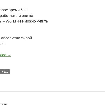
торое время был
работчика, а они не
ry World и ее можно купить
но абсолютно сырой
ся.
BlackGram снова доступен в BlackBerry World
алее
→
Y 10.2
СЕТИ