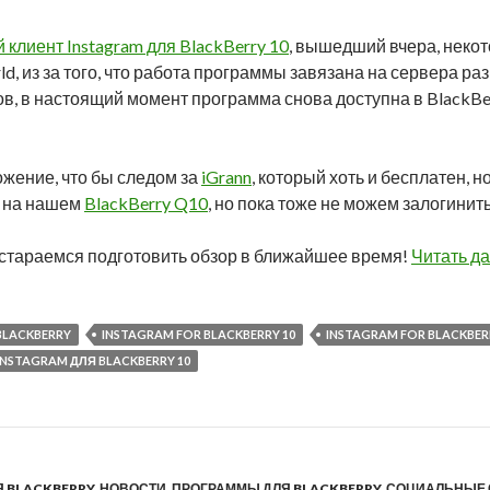
клиент Instagram для BlackBerry 10
, вышедший вчера, неко
d, из за того, что работа программы завязана на сервера раз
, в настоящий момент программа снова доступна в BlackBer
ожение, что бы следом за
iGrann
, который хоть и бесплатен, 
m на нашем
BlackBerry Q10
, но пока тоже не можем залогинить
остараемся подготовить обзор в ближайшее время!
Читать д
BLACKBERRY
INSTAGRAM FOR BLACKBERRY 10
INSTAGRAM FOR BLACKBERR
INSTAGRAM ДЛЯ BLACKBERRY 10
Я BLACKBERRY
,
НОВОСТИ
,
ПРОГРАММЫ ДЛЯ BLACKBERRY
,
СОЦИАЛЬНЫЕ 