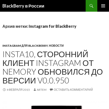
BlackBerry в России
ПЕРЕЙТИ
ОСНОВ
К
МЕНЮ
СОДЕРЖИМОМУ
Архив метки: Instagram for BlackBerry
INSTAGRAM ДЛЯ BLACKBERRY
,
НОВОСТИ
INSTA10, СТОРОННИЙ
КЛИЕНТ INSTAGRAM ОТ
NEMORY ОБНОВИЛСЯ ДО
ВЕРСИИ V0.0.950
4 ФЕВРАЛЯ 2015
ARTEM
ОСТАВИТЬ КОММЕНТАРИЙ