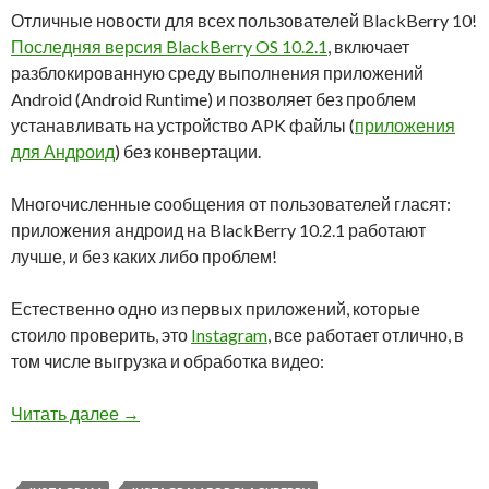
Отличные новости для всех пользователей BlackBerry 10!
Последняя версия BlackBerry OS 10.2.1
, включает
разблокированную среду выполнения приложений
Android (Android Runtime) и позволяет без проблем
устанавливать на устройство APK файлы (
приложения
для Андроид
) без конвертации.
Многочисленные сообщения от пользователей гласят:
приложения андроид на BlackBerry 10.2.1 работают
лучше, и без каких либо проблем!
Естественно одно из первых приложений, которые
стоило проверить, это
Instagram
, все работает отлично, в
том числе выгрузка и обработка видео:
На BlackBerry 10.2.1 заработала загрузка вид
Читать далее
→