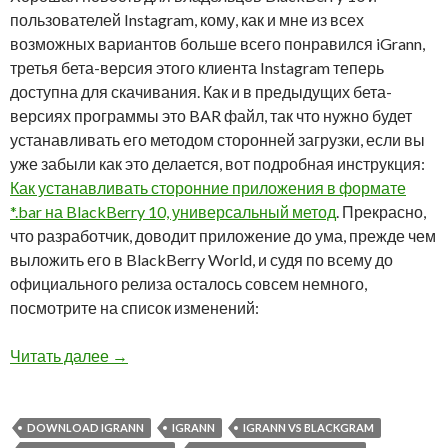
пользователей Instagram, кому, как и мне из всех
возможных вариантов больше всего понравился iGrann,
третья бета-версия этого клиента Instagram теперь
доступна для скачивания. Как и в предыдущих бета-
версиях программы это BAR файл, так что нужно будет
устанавливать его методом сторонней загрузки, если вы
уже забыли как это делается, вот подробная инструкция:
Как устанавливать сторонние приложения в формате
*.bar на BlackBerry 10, универсальный метод
. Прекрасно,
что разработчик, доводит приложение до ума, прежде чем
выложить его в BlackBerry World, и судя по всему до
официального релиза осталось совсем немного,
посмотрите на список изменений:
Вышла третья бета-версия iGrann, клиента Ins
Читать далее
→
DOWNLOAD IGRANN
IGRANN
IGRANN VS BLACKGRAM