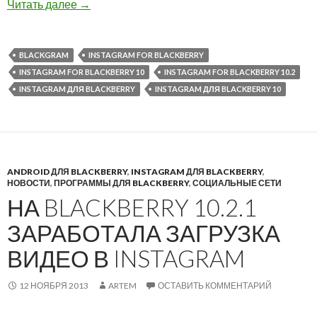
BlackGram клиент Instagram для BlackBerry 10
Читать далее
→
BLACKGRAM
INSTAGRAM FOR BLACKBERRY
INSTAGRAM FOR BLACKBERRY 10
INSTAGRAM FOR BLACKBERRY 10.2
INSTAGRAM ДЛЯ BLACKBERRY
INSTAGRAM ДЛЯ BLACKBERRY 10
ANDROID ДЛЯ BLACKBERRY
,
INSTAGRAM ДЛЯ BLACKBERRY
,
НОВОСТИ
,
ПРОГРАММЫ ДЛЯ BLACKBERRY
,
СОЦИАЛЬНЫЕ СЕТИ
НА BLACKBERRY 10.2.1
ЗАРАБОТАЛА ЗАГРУЗКА
ВИДЕО В INSTAGRAM
12 НОЯБРЯ 2013
ARTEM
ОСТАВИТЬ КОММЕНТАРИЙ