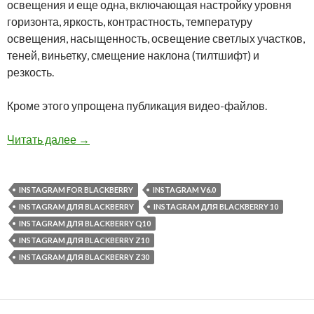
освещения и еще одна, включающая настройку уровня
горизонта, яркость, контрастность, температуру
освещения, насыщенность, освещение светлых участков,
теней, виньетку, смещение наклона (тилтшифт) и
резкость.
Кроме этого упрощена публикация видео-файлов.
Вышел новый Instagram v6.0
Читать далее
→
INSTAGRAM FOR BLACKBERRY
INSTAGRAM V6.0
INSTAGRAM ДЛЯ BLACKBERRY
INSTAGRAM ДЛЯ BLACKBERRY 10
INSTAGRAM ДЛЯ BLACKBERRY Q10
INSTAGRAM ДЛЯ BLACKBERRY Z10
INSTAGRAM ДЛЯ BLACKBERRY Z30