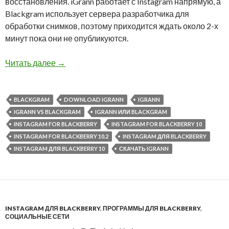
восстановления. iGrann работает с Instagram напрямую, а
Blackgram использует сервера разработчика для
обработки снимков, поэтому приходится ждать около 2-х
минут пока они не опубликуются.
iGrann или Blackgram: сравниваем клиенты In
Читать далее
→
BLACKGRAM
DOWNLOAD IGRANN
IGRANN
IGRANN VS BLACKGRAM
IGRANN ИЛИ BLACKGRAM
INSTAGRAM FOR BLACKBERRY
INSTAGRAM FOR BLACKBERRY 10
INSTAGRAM FOR BLACKBERRY 10.2
INSTAGRAM ДЛЯ BLACKBERRY
INSTAGRAM ДЛЯ BLACKBERRY 10
СКАЧАТЬ IGRANN
INSTAGRAM ДЛЯ BLACKBERRY
,
ПРОГРАММЫ ДЛЯ BLACKBERRY
,
СОЦИАЛЬНЫЕ СЕТИ