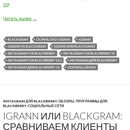
10
!
iGrann пока не появится в BlackBerry World
Читать далее
→
BLACKGRAM
DOWNLOAD IGRANN
IGRANN
IGRANN VS BLACKGRAM
IGRANN ИЛИ BLACKGRAM
INSTAGRAM FOR BLACKBERRY
INSTAGRAM FOR BLACKBERRY 10
INSTAGRAM FOR BLACKBERRY 10.2
INSTAGRAM ДЛЯ BLACKBERRY
INSTAGRAM ДЛЯ BLACKBERRY 10
СКАЧАТЬ IGRANN
INSTAGRAM ДЛЯ BLACKBERRY
,
ОБЗОРЫ
,
ПРОГРАММЫ ДЛЯ
BLACKBERRY
,
СОЦИАЛЬНЫЕ СЕТИ
IGRANN ИЛИ BLACKGRAM:
СРАВНИВАЕМ КЛИЕНТЫ