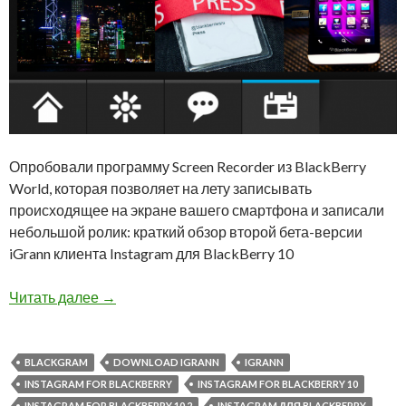
Опробовали программу Screen Recorder из BlackBerry
World, которая позволяет на лету записывать
происходящее на экране вашего смартфона и записали
небольшой ролик: краткий обзор второй бета-версии
iGrann клиента Instagram для BlackBerry 10
Видео: iGrann клиент Instagram для BlackBerry
Читать далее
→
BLACKGRAM
DOWNLOAD IGRANN
IGRANN
INSTAGRAM FOR BLACKBERRY
INSTAGRAM FOR BLACKBERRY 10
INSTAGRAM FOR BLACKBERRY 10.2
INSTAGRAM ДЛЯ BLACKBERRY