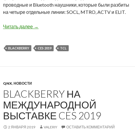
проводные и Bluetooth наушники, которые были разбиты
на четыре отдельные линии: SOCL, MTRO, ACTV и ELIT.
Компания TCL представила новую линейку н
Читать далее
→
BLACKBERRY
CES 2019
TCL
QNX
,
НОВОСТИ
BLACKBERRY НА
МЕЖДУНАРОДНОЙ
ВЫСТАВКЕ CES 2019
2 ЯНВАРЯ 2019
VALERIY
ОСТАВИТЬ КОММЕНТАРИЙ