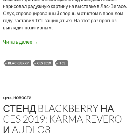
нарисовал радужную картину на выставке в Лас-Вегасе.
Слух, спровоцированный спорным отчетом в прошлом
году, заставил TCL защищаться. На этот раз прогноз
выглядит позитивным.
CES 2019: TCL доволен ростом бренда BlackB
Читать далее
→
BLACKBERRY
CES 2019
TCL
QNX
,
НОВОСТИ
СТЕНД BLACKBERRY НА
CES 2019: KARMA REVERO
И AUDI Q8