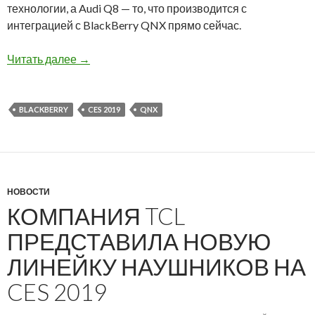
технологии, а Audi Q8 — то, что производится с
интеграцией с BlackBerry QNX прямо сейчас.
Стенд BlackBerry на CES 2019: Karma Revero и
Читать далее
→
BLACKBERRY
CES 2019
QNX
НОВОСТИ
КОМПАНИЯ TCL
ПРЕДСТАВИЛА НОВУЮ
ЛИНЕЙКУ НАУШНИКОВ НА
CES 2019