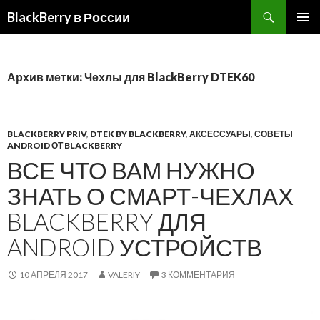
BlackBerry в России
ПЕРЕЙТИ
ОСНОВ
К
МЕНЮ
СОДЕРЖИМОМУ
Архив метки: Чехлы для BlackBerry DTEK60
BLACKBERRY PRIV
,
DTEK BY BLACKBERRY
,
АКСЕССУАРЫ
,
СОВЕТЫ
ANDROID ОТ BLACKBERRY
ВСЕ ЧТО ВАМ НУЖНО
ЗНАТЬ О СМАРТ-ЧЕХЛАХ
BLACKBERRY ДЛЯ
ANDROID УСТРОЙСТВ
10 АПРЕЛЯ 2017
VALERIY
3 КОММЕНТАРИЯ