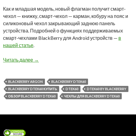
Как и младшая модель, новый флагман получит смарт-
чехол — книжку, смарт-чехол — карман, кобуру на пояс и
силиконовый чехол закрывающий заднюю панель
устройства. Подробней о функциях поддерживаемых
смарт-чехлами BlackBerry для Android устройств —
в
нашей статье
.
Новые фотографии чехлов для BlackBerry DT
Читать далее
→
BLACKBERRY ARGON
BLACKBERRY DTEK60
BLACKBERRY DTEK60 КУПИТЬ
DTEK60
DTEK60 BY BLACKBERRY
ОБЗОР BLACKBERRY DTEK60
ЧЕХЛЫ ДЛЯ BLACKBERRY DTEK60