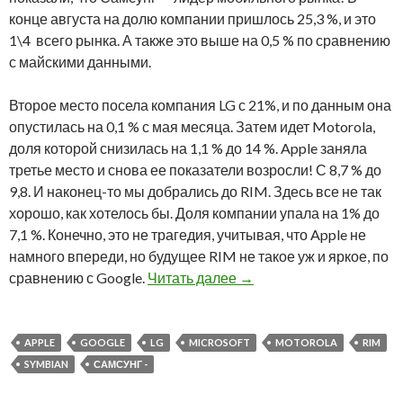
конце августа на долю компании пришлось 25,3 %, и это
1\4 всего рынка. А также это выше на 0,5 % по сравнению
с майскими данными.
Второе место посела компания LG с 21%, и по данным она
опустилась на 0,1 % с мая месяца. Затем идет Motorola,
доля которой снизилась на 1,1 % до 14 %. Apple заняла
третье место и снова ее показатели возросли! С 8,7 % до
9,8. И наконец-то мы добрались до RIM. Здесь все не так
хорошо, как хотелось бы. Доля компании упала на 1% до
7,1 %. Конечно, это не трагедия, учитывая, что Apple не
намного впереди, но будущее RIM не такое уж и яркое, по
Статистика мобильного р
сравнению с Google.
Читать далее
→
APPLE
GOOGLE
LG
MICROSOFT
MOTOROLA
RIM
SYMBIAN
САМСУНГ -