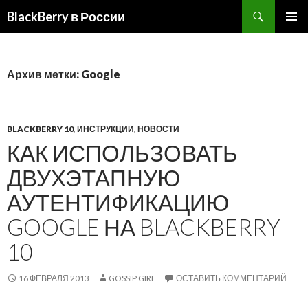
BlackBerry в России
ПЕРЕЙТИ
ОСНОВ
К
МЕНЮ
СОДЕРЖИМОМУ
Архив метки: Google
BLACKBERRY 10
,
ИНСТРУКЦИИ
,
НОВОСТИ
КАК ИСПОЛЬЗОВАТЬ
ДВУХЭТАПНУЮ
АУТЕНТИФИКАЦИЮ
GOOGLE НА BLACKBERRY
10
16 ФЕВРАЛЯ 2013
GOSSIP GIRL
ОСТАВИТЬ КОММЕНТАРИЙ