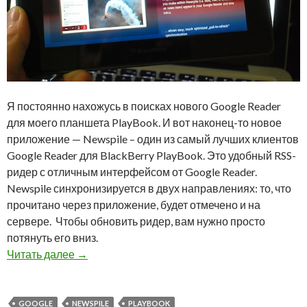
Я постоянно нахожусь в поисках нового Google Reader
для моего планшета PlayBook. И вот наконец-то новое
приложение — Newspile – один из самый лучших клиентов
Google Reader для BlackBerry PlayBook. Это удобный RSS-
ридер с отличным интерфейсом от Google Reader.
Newspile синхронизируется в двух направлениях: то, что
прочитано через приложение, будет отмечено и на
сервере. Чтобы обновить ридер, вам нужно просто
потянуть его вниз.
Newspile – клиент Google Reader для BlackBer
Читать далее
→
GOOGLE
NEWSPILE
PLAYBOOK