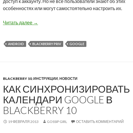
доступ к аккаунту. Но не все пользователи знают об этих
особенностях или могут самостоятельно настроить их.
Google предоставляет 2GB за проверку безо
Читать далее
→
ANDROID
BLACKBERRY PRIV
GOOGLE
BLACKBERRY 10
,
ИНСТРУКЦИИ
,
НОВОСТИ
КАК СИНХРОНИЗИРОВАТЬ
КАЛЕНДАРИ GOOGLE В
BLACKBERRY 10
19 ФЕВРАЛЯ 2013
GOSSIP GIRL
ОСТАВИТЬ КОММЕНТАРИЙ