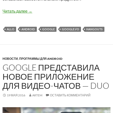
Google не станет закрывать Hangouts после в
Читать далее
→
ALLO
ANDROID
GOOGLE
GOOGLE I/O
HANGOUTS
НОВОСТИ
,
ПРОГРАММЫ ДЛЯ ANDROID
GOOGLE ПРЕДСТАВИЛА
НОВОЕ ПРИЛОЖЕНИЕ
ДЛЯ ВИДЕО-ЧАТОВ — DUO
19 МАЯ 2016
ARTEM
ОСТАВИТЬ КОММЕНТАРИЙ