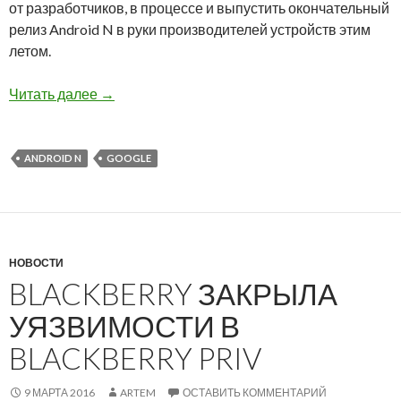
от разработчиков, в процессе и выпустить окончательный
релиз Android N в руки производителей устройств этим
летом.
Первое знакомство с Android N от Google
Читать далее
→
ANDROID N
GOOGLE
НОВОСТИ
BLACKBERRY ЗАКРЫЛА
УЯЗВИМОСТИ В
BLACKBERRY PRIV
9 МАРТА 2016
ARTEM
ОСТАВИТЬ КОММЕНТАРИЙ