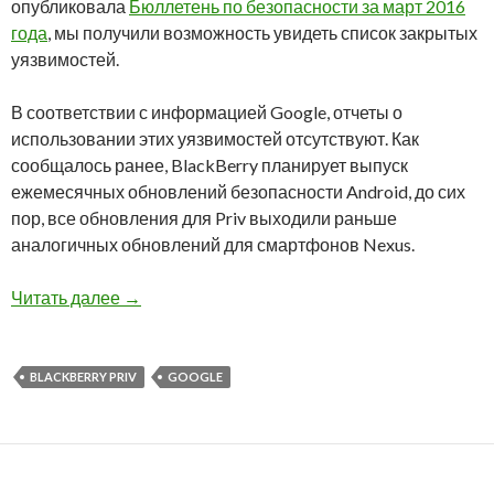
опубликовала
Бюллетень по безопасности за март 2016
года
, мы получили возможность увидеть список закрытых
уязвимостей.
В соответствии с информацией Google, отчеты о
использовании этих уязвимостей отсутствуют. Как
сообщалось ранее, BlackBerry планирует выпуск
ежемесячных обновлений безопасности Android, до сих
пор, все обновления для Priv выходили раньше
аналогичных обновлений для смартфонов Nexus.
BlackBerry закрыла уязвимости в BlackBerry P
Читать далее
→
BLACKBERRY PRIV
GOOGLE