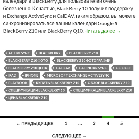
календари в BlackBerry, для пользователей очень
болезненно. К счастью, BlackBerry 10 получил поддержку
и Exchange ActiveSync и CalDAV, таким образом, вы можете
синхронизировать все вашим календари Google в
Как синхр
BlackBerry Z10 или BlackBerry Q10.
Читать далее
→
ACTIVESYNC
BLACKBERRY
BLACKBERRY Z10
BLACKBERRY Z10 ФОТО
BLACKBERRY Z10 ФОТОГРАФИИ
BLACKBERRY Z10 ЦЕНА
CALDAV
CALENDAR SYNC
GOOGLE
IPAD
IPHONE
MICROSOFT EXCHANGE ACTIVESYNC
PLAYBOOK
КУПИТЬ BLACKBERRY Z10
ОБЗОР BLACKBERRY Z10
СПЕЦИФИКАЦИИ BLACKBERRY 10
СПЕЦИФИКАЦИИ BLACKBERRY Z10
ЦЕНА BLACKBERRY Z10
Навигация
← ПРЕДЫДУЩЕЕ
1
…
3
4
5
по
СЛЕДУЮЩЕЕ →