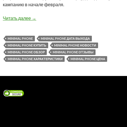
кампанию в начале февраля.
Minimal Phone — Blackberry для диджитал-м
Читать далее
→
MINIMAL PHONE
MINIMAL PHONE ДАТА ВЫХОДА
MINIMAL PHONE КУПИТЬ
MINIMAL PHONE НОВОСТИ
MINIMAL PHONE ОБЗОР
MINIMAL PHONE ОТЗЫВЫ
MINIMAL PHONE ХАРАКТЕРИСТИКИ
MINIMAL PHONE ЦЕНА