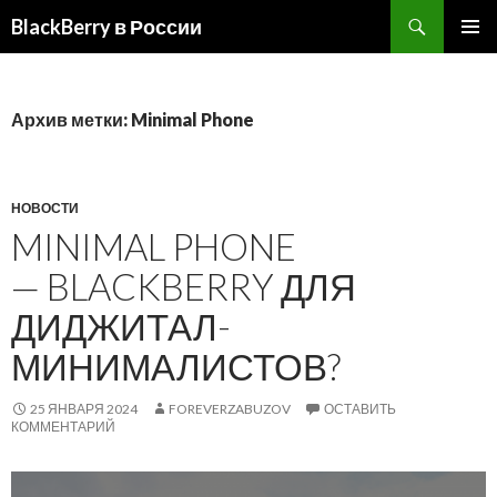
BlackBerry в России
ПЕРЕЙТИ
ОСНОВ
К
МЕНЮ
СОДЕРЖИМОМУ
Архив метки: Minimal Phone
НОВОСТИ
MINIMAL PHONE
— BLACKBERRY ДЛЯ
ДИДЖИТАЛ-
МИНИМАЛИСТОВ?
25 ЯНВАРЯ 2024
FOREVERZABUZOV
ОСТАВИТЬ
КОММЕНТАРИЙ