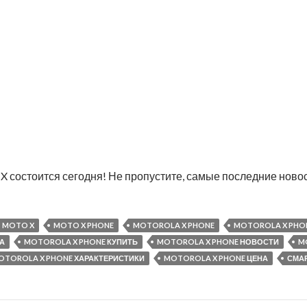
X состоится сегодня! Не пропустите, самые последние ново
MOTO X
MOTO X PHONE
MOTOROLA X PHONE
MOTOROLA X PHON
А
MOTOROLA X PHONE КУПИТЬ
MOTOROLA X PHONE НОВОСТИ
M
OTOROLA X PHONE ХАРАКТЕРИСТИКИ
MOTOROLA X PHONE ЦЕНА
СМА