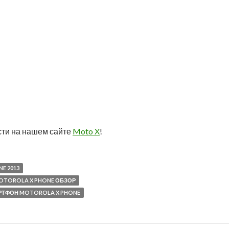
сти на нашем сайте
Moto X
!
E 2013
OTOROLA X PHONE ОБЗОР
РТФОН MOTOROLA X PHONE