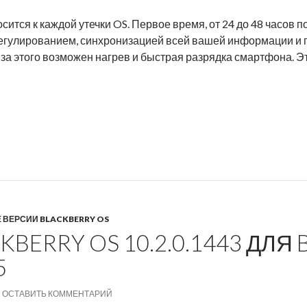
ится к каждой утечки OS. Первое время, от 24 до 48 часов п
егулированием, синхронизацией всей вашей информации и п
-за этого возможен нагрев и быстрая разрядка смартфона. Э
ry OS 10.2.0.1743 для всех BlackBerry 10
 ВЕРСИИ BLACKBERRY OS
KBERRY OS 10.2.0.1443 ДЛЯ
5
ОСТАВИТЬ КОММЕНТАРИЙ