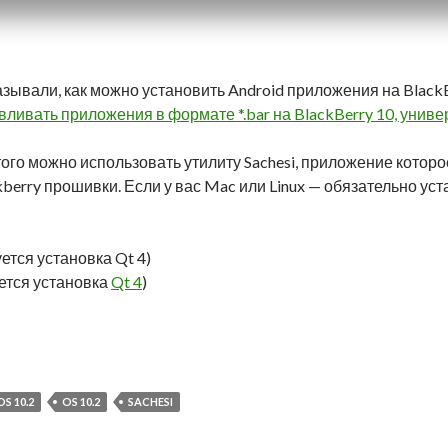
зывали, как можно установить Android приложения на Black
вливать приложения в формате *.bar на BlackBerry 10, унив
того можно использовать утилиту Sachesi, приложение которо
kberry прошивки. Если у вас Mac или Linux — обязательно ус
уется установка Qt 4)
уется установка
Qt 4
)
Android приложения на BlackBerry 10.2 с помощью Sachesi
S 10.2
OS 10.2
SACHESI