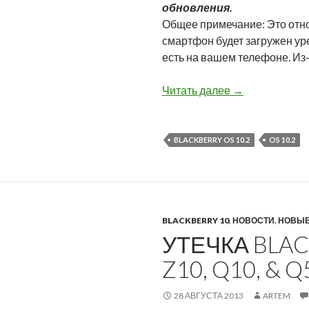
обновления.
Общее примечание: Это относ
смартфон будет загружен ур
есть на вашем телефоне. Из
Утечка BlackBer
Читать далее
→
BLACKBERRY OS 10.2
OS 10.2
BLACKBERRY 10
,
НОВОСТИ
,
НОВЫЕ
УТЕЧКА BLAC
Z10, Q10, & Q
28 АВГУСТА 2013
ARTEM