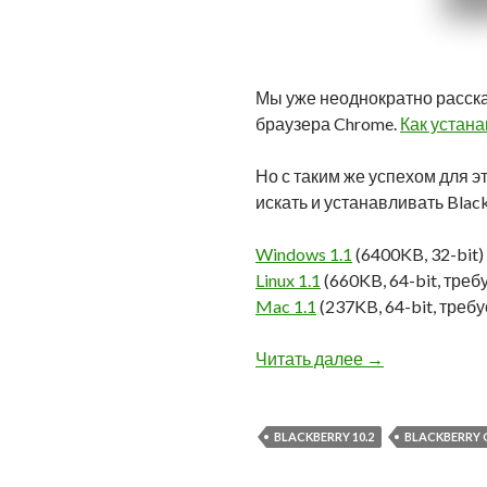
Мы уже неоднократно расска
браузера Chrome.
Как устана
Но с таким же успехом для э
искать и устанавливать Blac
Windows 1.1
(6400KB, 32-bit)
Linux 1.1
(660KB, 64-bit, треб
Mac 1.1
(237KB, 64-bit, треб
Устанавливаем 
Читать далее
→
BLACKBERRY 10.2
BLACKBERRY O