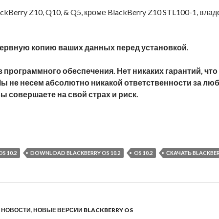
lackBerry Z10, Q10, & Q5, кроме BlackBerry Z10 STL100-1, вл
зервную копию ваших данных перед установкой.
программного обеспечения. Нет никаких гарантий, что
ы не несем абсолютно никакой ответственности за люб
ы совершаете на свой страх и риск.
ry OS 10.2.0.1443 для BlackBerry Z10, Q10, & Q5
S 10.2
DOWNLOAD BLACKBERRY OS 10.2
OS 10.2
СКАЧАТЬ BLACKBERR
,
НОВОСТИ
,
НОВЫЕ ВЕРСИИ BLACKBERRY OS