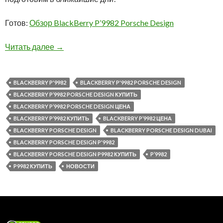
Готов:
Обзор BlackBerry P’9982 Porsche Design
Презентация BlackBerry P’9982 Porsche Desig
Читать далее
→
BLACKBERRY P'9982
BLACKBERRY P'9982 PORSCHE DESIGN
BLACKBERRY P’9982 PORSCHE DESIGN КУПИТЬ
BLACKBERRY P’9982 PORSCHE DESIGN ЦЕНА
BLACKBERRY P’9982 КУПИТЬ
BLACKBERRY P’9982 ЦЕНА
BLACKBERRY PORSCHE DESIGN
BLACKBERRY PORSCHE DESIGN DUBAI
BLACKBERRY PORSCHE DESIGN P'9982
BLACKBERRY PORSCHE DESIGN P9982 КУПИТЬ
P’9982
P9982 КУПИТЬ
НОВОСТИ