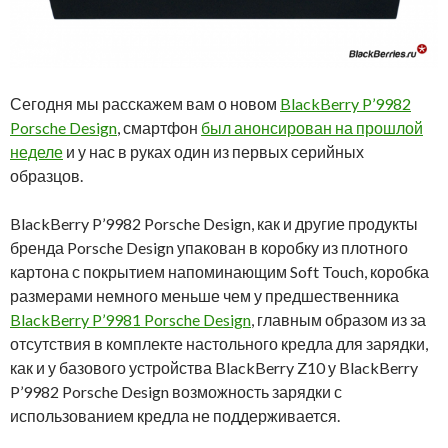
Сегодня мы расскажем вам о новом
BlackBerry P’9982
Porsche Design
, смартфон
был анонсирован на прошлой
неделе
и у нас в руках один из первых серийных
образцов.
BlackBerry P’9982 Porsche Design, как и другие продукты
бренда Porsche Design упакован в коробку из плотного
картона с покрытием напоминающим Soft Touch, коробка
размерами немного меньше чем у предшественника
BlackBerry P’9981 Porsche Design
, главным образом из за
отсутствия в комплекте настольного кредла для зарядки,
как и у базового устройства BlackBerry Z10 у BlackBerry
P’9982 Porsche Design возможность зарядки с
использованием кредла не поддерживается.