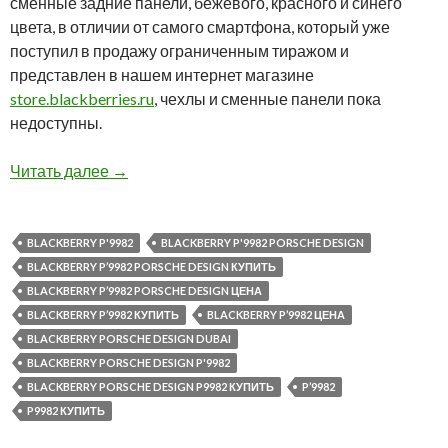
сменные задние панели, бежевого, красного и синего
цвета, в отличии от самого смартфона, который уже
поступил в продажу ограниченным тиражом и
представлен в нашем интернет магазине
store.blackberries.ru
, чехлы и сменные панели пока
недоступны.
Аксессуары для BlackBerry P’9982 Porsche De
Читать далее
→
BLACKBERRY P'9982
BLACKBERRY P'9982 PORSCHE DESIGN
BLACKBERRY P’9982 PORSCHE DESIGN КУПИТЬ
BLACKBERRY P’9982 PORSCHE DESIGN ЦЕНА
BLACKBERRY P’9982 КУПИТЬ
BLACKBERRY P’9982 ЦЕНА
BLACKBERRY PORSCHE DESIGN DUBAI
BLACKBERRY PORSCHE DESIGN P'9982
BLACKBERRY PORSCHE DESIGN P9982 КУПИТЬ
P’9982
P9982 КУПИТЬ