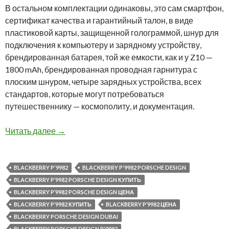
В остальном комплектации одинаковы, это сам смартфон,
сертификат качества и гарантийный талон, в виде
пластиковой карты, защищенной голограммой, шнур для
подключения к компьютеру и зарядному устройству,
брендированная батарея, той же емкости, как и у Z10 —
1800 mAh, брендированная проводная гарнитура с
плоским шнуром, четыре зарядных устройства, всех
стандартов, которые могут потребоваться
путешественнику — космополиту, и документация.
Обзор BlackBerry P’9982 Porsche Design
Читать далее
→
BLACKBERRY P'9982
BLACKBERRY P'9982 PORSCHE DESIGN
BLACKBERRY P’9982 PORSCHE DESIGN КУПИТЬ
BLACKBERRY P’9982 PORSCHE DESIGN ЦЕНА
BLACKBERRY P’9982 КУПИТЬ
BLACKBERRY P’9982 ЦЕНА
BLACKBERRY PORSCHE DESIGN DUBAI
BLACKBERRY PORSCHE DESIGN P'9982