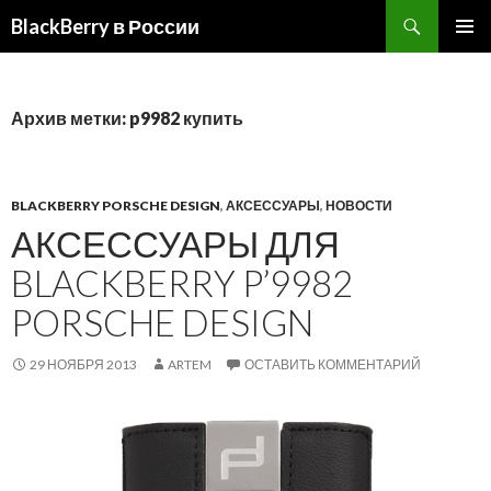
BlackBerry в России
ПЕРЕЙТИ
ОСНОВ
К
МЕНЮ
СОДЕРЖИМОМУ
Архив метки: p9982 купить
BLACKBERRY PORSCHE DESIGN
,
АКСЕССУАРЫ
,
НОВОСТИ
АКСЕССУАРЫ ДЛЯ
BLACKBERRY P’9982
PORSCHE DESIGN
29 НОЯБРЯ 2013
ARTEM
ОСТАВИТЬ КОММЕНТАРИЙ