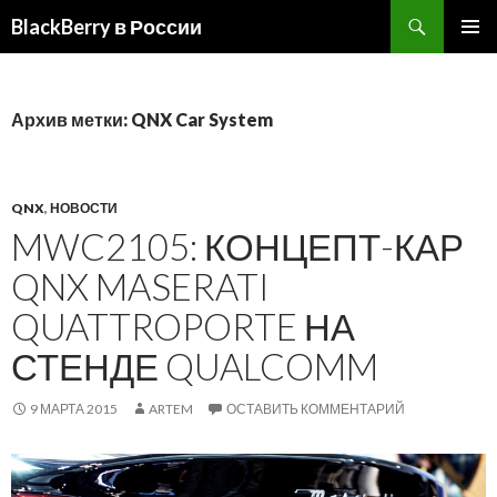
BlackBerry в России
ПЕРЕЙТИ
ОСНОВ
К
МЕНЮ
СОДЕРЖИМОМУ
Архив метки: QNX Car System
QNX
,
НОВОСТИ
MWC2105: КОНЦЕПТ-КАР
QNX MASERATI
QUATTROPORTE НА
СТЕНДЕ QUALCOMM
9 МАРТА 2015
ARTEM
ОСТАВИТЬ КОММЕНТАРИЙ