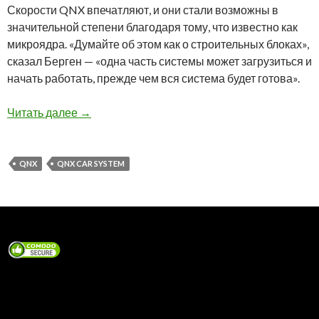
Скорости QNX впечатляют, и они стали возможны в
значительной степени благодаря тому, что известно как
микроядра. «Думайте об этом как о строительных блоках»,
сказал Берген — «одна часть системы может загрузиться и
начать работать, прежде чем вся система будет готова».
QNX Car System загружается в течении 10 сек
Читать далее
→
QNX
QNX CAR SYSTEM