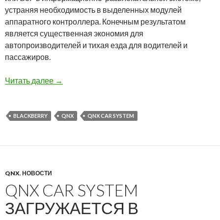
устраняя необходимость в выделенных модулей
аппаратного контроллера. Конечным результатом
является существенная экономия для
автопроизводителей и тихая езда для водителей и
пассажиров.
Система QNX Acoustics Active Noise Control
Читать далее
→
BLACKBERRY
QNX
QNX CAR SYSTEM
QNX
,
НОВОСТИ
QNX CAR SYSTEM
ЗАГРУЖАЕТСЯ В