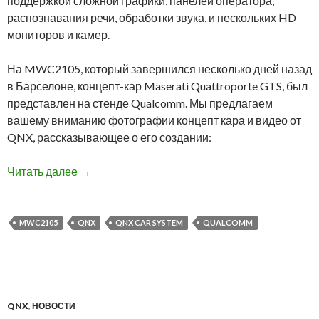
поддержкой сложной графики, панелей оператора,
распознавания речи, обработки звука, и нескольких HD
мониторов и камер.
На MWC2105, который завершился несколько дней назад
в Барселоне, концепт-кар Maserati Quattroporte GTS, был
представлен на стенде Qualcomm. Мы предлагаем
вашему вниманию фотографии концепт кара и видео от
QNX, рассказывающее о его создании:
MWC2105: Концепт-кар QNX Maserati Quattro
Читать далее
→
MWC2105
QNX
QNX CAR SYSTEM
QUALCOMM
QNX
,
НОВОСТИ