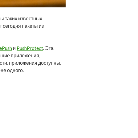
ры таких известных
т сегодня пакеты из
rePush
и
PushProtect
. Эта
дущие приложения,
сти, приложения доступны,
ене одного.