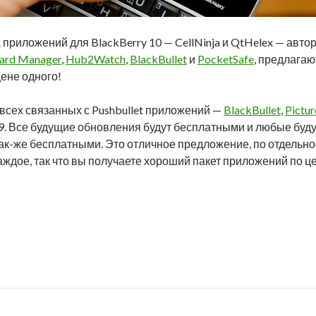
приложений для BlackBerry 10 — CellNinja и QtHelex — авто
oard Manager
,
Hub2Watch
,
BlackBullet
и
PocketSafe
, предлагаю
цене одного!
 всех связанных с Pushbullet приложений —
BlackBullet
,
Pictu
,99. Все будущие обновления будут бесплатными и любые бу
так-же бесплатными. Это отличное предложение, по отдельно
 каждое, так что вы получаете хороший пакет приложений по ц
Helex предлагают пакеты приложений в BlackBerry World