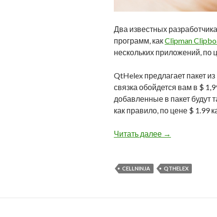
Два известных разработчика 
программ, как
Clipman Clipb
нескольких приложений, по 
QtHelex предлагает пакет из
связка обойдется вам в $ 1
добавленные в пакет будут 
как правило, по цене $ 1.99
CellNinja и Qt
Читать далее
→
CELLNINJA
QTHELEX