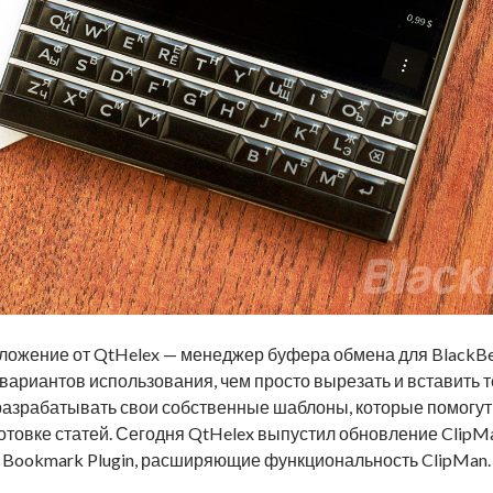
ложение от QtHelex — менеджер буфера обмена для BlackBe
вариантов использования, чем просто вырезать и вставить т
разрабатывать свои собственные шаблоны, которые помогут
товке статей. Сегодня QtHelex выпустил обновление ClipMan
и Bookmark Plugin, расширяющие функциональность ClipMan.
 и Bookmark Plugin для ClipMan от QtHelex