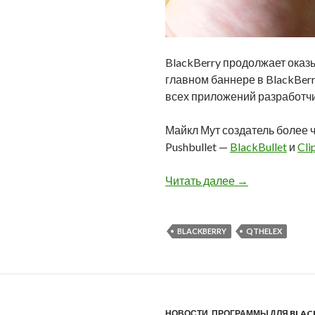
BlackBerry продолжает оказ
главном баннере в BlackBerr
всех приложений разработчи
Майкл Мут создатель более 
Pushbullet —
BlackBullet
и
Cl
На этой неделе
Читать далее
→
BLACKBERRY
QTHELEX
НОВОСТИ
,
ПРОГРАММЫ ДЛЯ BLAC