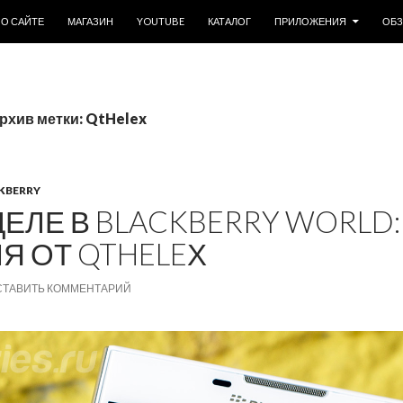
ОДЕРЖИМОМУ
О САЙТЕ
МАГАЗИН
YOUTUBE
КАТАЛОГ
ПРИЛОЖЕНИЯ
ОБ
рхив метки: QtHelex
KBERRY
ЕЛЕ В BLACKBERRY WORLD:
 ОТ QTHELEХ
СТАВИТЬ КОММЕНТАРИЙ