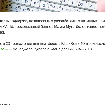
ывать поддержку независимым разработчикам нативных прил
y World, персональный баннер Макла Мута, более известного,
ка.
чем 30 приложений для платформы BlackBerry 10, в том числ
ipMan
— менеджера буфера обмена для BlackBerry 10.
 в BlackBerry World: приложения от QtHeleх
KBERRY