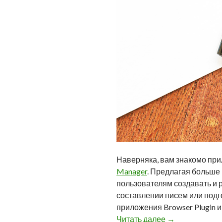
Наверняка, вам знакомо при
Manager
. Предлагая больше 
пользователям создавать и 
составлении писем или подго
приложения Browser Plugin 
Browser Plugin
Читать далее
→