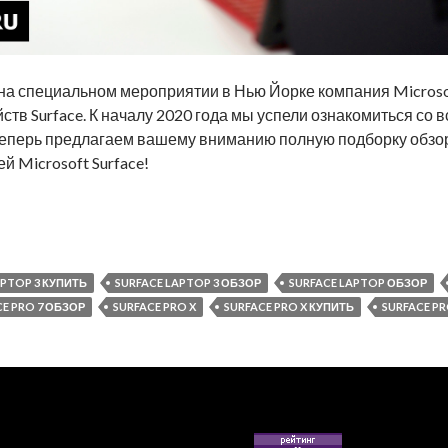
, на специальном мероприятии в Нью Йорке компания Micros
тв Surface. К началу 2020 года мы успели ознакомиться со 
теперь предлагаем вашему вниманию полную подборку обзо
 Microsoft Surface!
пьютеров Microsoft Surface 2020 года уже на нашем сайте!
APTOP 3 КУПИТЬ
SURFACE LAPTOP 3 ОБЗОР
SURFACE LAPTOP ОБЗОР
CE PRO 7 ОБЗОР
SURFACE PRO X
SURFACE PRO X КУПИТЬ
SURFACE PR