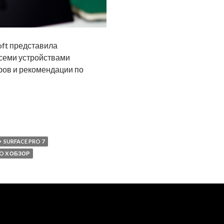
oft представила
всеми устройствами
ров и рекомендации по
SURFACE PRO 7
O X ОБЗОР