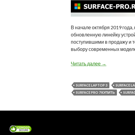
В начале октября 2019 года
обновленную линейку устройс
поступившими в продажу и 
выбору современных моделей
Все обзоры ком
Читать далее
→
SURFACE LAPTOP 3
SURFACE L
SURFACE PRO 7 КУПИТЬ
SURFA