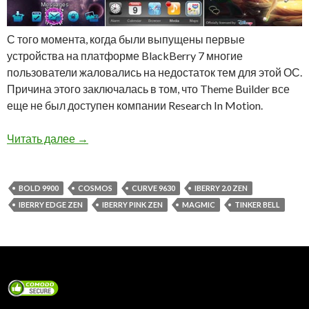
С того момента, когда были выпущены первые
устройства на платформе BlackBerry 7 многие
пользователи жаловались на недостаток тем для этой ОС.
Причина этого заключалась в том, что Theme Builder все
еще не был доступен компании Research In Motion.
5 тем для BlackBerry 7 от Magmic
Читать далее
→
BOLD 9900
COSMOS
CURVE 9630
IBERRY 2.0 ZEN
IBERRY EDGE ZEN
IBERRY PINK ZEN
MAGMIC
TINKER BELL