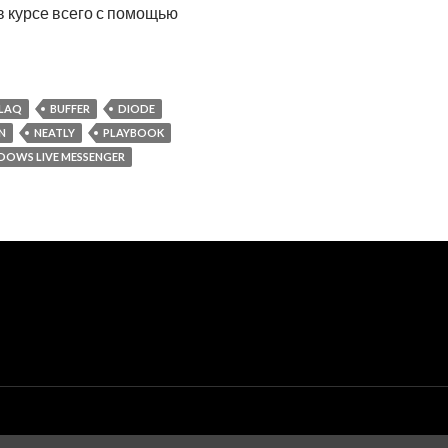
в курсе всего с помощью
LAQ
BUFFER
DIODE
N
NEATLY
PLAYBOOK
DOWS LIVE MESSENGER