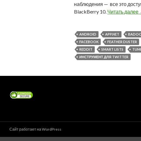
наблюдения — все это досту
BlackBerry 10.
Читать далее
ANDROID
APP.NET
BADO
FACEBOOK
FEATHER DUSTER
REDDIT
SMART LISTS
TUM
ИНСТРУМЕНТ ДЛЯ TWITTER
Сайт работает на WordPress