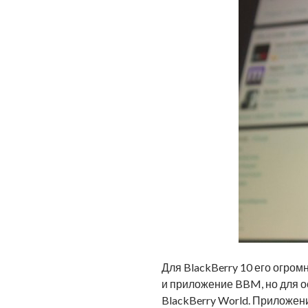
Для BlackBerry 10 его огромн
и приложение BBM, но для о
BlackBerry World. Приложен