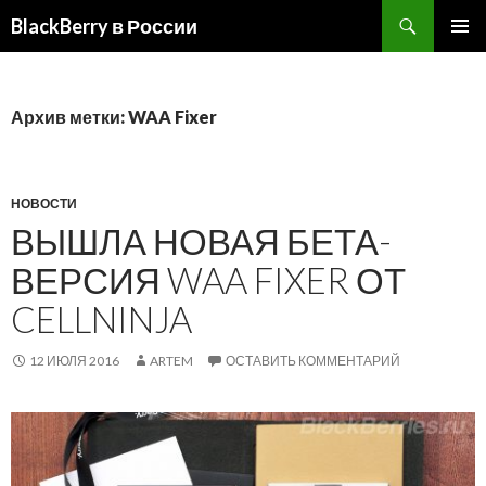
BlackBerry в России
ПЕРЕЙТИ
ОСНОВ
К
МЕНЮ
СОДЕРЖИМОМУ
Архив метки: WAA Fixer
НОВОСТИ
ВЫШЛА НОВАЯ БЕТА-
ВЕРСИЯ WAA FIXER ОТ
CELLNINJA
12 ИЮЛЯ 2016
ARTEM
ОСТАВИТЬ КОММЕНТАРИЙ