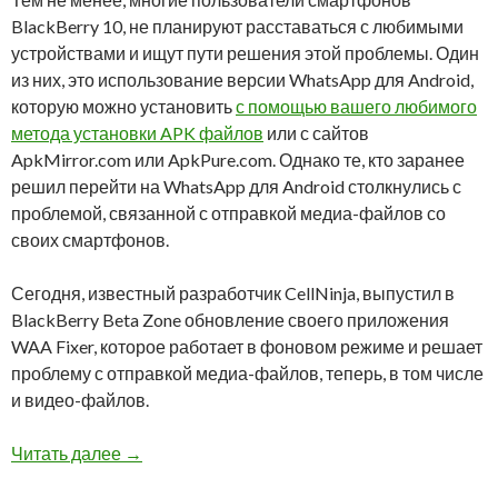
BlackBerry 10, не планируют расставаться с любимыми
устройствами и ищут пути решения этой проблемы. Один
из них, это использование версии WhatsApp для Android,
которую можно установить
с помощью вашего любимого
метода установки APK файлов
или с сайтов
ApkMirror.com или ApkPure.com. Однако те, кто заранее
решил перейти на WhatsApp для Android столкнулись с
проблемой, связанной с отправкой медиа-файлов со
своих смартфонов.
Сегодня, известный разработчик CellNinja, выпустил в
BlackBerry Beta Zone обновление своего приложения
WAA Fixer, которое работает в фоновом режиме и решает
проблему с отправкой медиа-файлов, теперь, в том числе
и видео-файлов.
Вышла новая бета-версия WAA Fixer от CellN
Читать далее
→