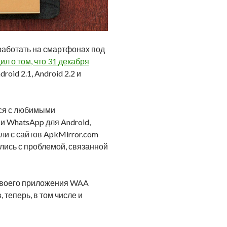
работать на смартфонах под
л о том, что 31 декабря
oid 2.1, Android 2.2 и
ься с любимыми
и WhatsApp для Android,
ли с сайтов ApkMirror.com
улись с проблемой, связанной
е своего приложения WAA
теперь, в том числе и