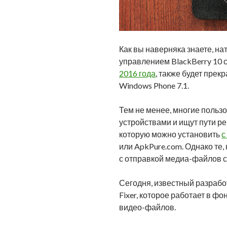
Как вы наверняка знаете, н
управлением BlackBerry 10 с
2016 года
, также будет прек
Windows Phone 7.1.
Тем не менее, многие польз
устройствами и ищут пути ре
которую можно установить
с
или ApkPure.com. Однако те,
с отправкой медиа-файлов с
Сегодня, известный разработ
Fixer, которое работает в ф
видео-файлов.