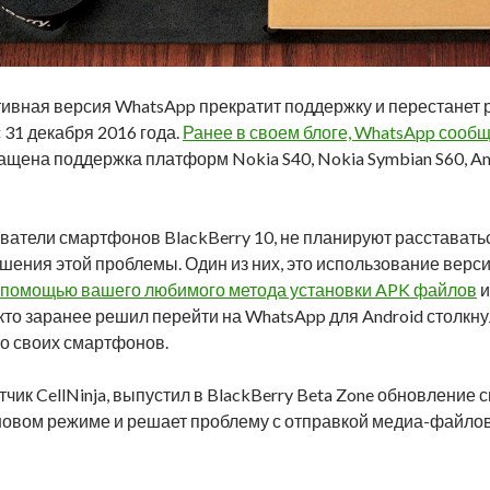
ативная версия WhatsApp прекратит поддержку и перестанет 
 31 декабря 2016 года.
Ранее в своем блоге, WhatsApp сообщи
ращена поддержка платформ Nokia S40, Nokia Symbian S60, Andr
ователи смартфонов BlackBerry 10, не планируют расстават
шения этой проблемы. Один из них, это использование верси
 помощью вашего любимого метода установки APK файлов
и
 кто заранее решил перейти на WhatsApp для Android столкн
о своих смартфонов.
чик CellNinja, выпустил в BlackBerry Beta Zone обновлени
оновом режиме и решает проблему с отправкой медиа-файлов, 