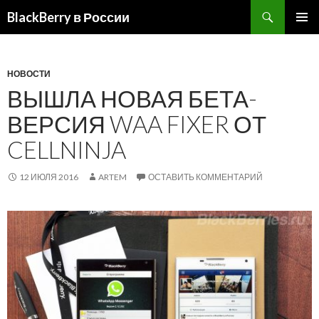
BlackBerry в России
ПЕРЕЙТИ
ОСНОВ
К
МЕНЮ
СОДЕРЖИМОМУ
НОВОСТИ
ВЫШЛА НОВАЯ БЕТА-
ВЕРСИЯ WAA FIXER ОТ
CELLNINJA
12 ИЮЛЯ 2016
ARTEM
ОСТАВИТЬ КОММЕНТАРИЙ