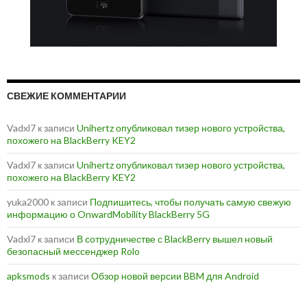
СВЕЖИЕ КОММЕНТАРИИ
Vadxl7
к записи
Unihertz опубликовал тизер нового устройства,
похожего на BlackBerry KEY2
Vadxl7
к записи
Unihertz опубликовал тизер нового устройства,
похожего на BlackBerry KEY2
yuka2000
к записи
Подпишитесь, чтобы получать самую свежую
информацию о OnwardMobility BlackBerry 5G
Vadxl7
к записи
В сотрудничестве с BlackBerry вышел новый
безопасный мессенджер Rolo
apksmods
к записи
Обзор новой версии BBM для Android