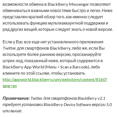
возможности обмена в BlackBerry Messenger позволяют
обмениваться важными новостями быстро и легко. Ниже
представлен краткий обзор того, как именно следует
использовать функцию мультиаккаунтной поддержки и
ряд других вещей, которые следует знать о новой версии.
Если у Вас все еще нет установленного приложения
Twitter для смартфонов BlackBerry, либо же, если Вы
используете более раннюю версию, просканируйте
штрих-код, показанный ниже, который содержится в
BlackBerry App World (Menu > Scan a Barcode), либо
кликните по этой ссылке, чтобы установить
http://appworld.blackberry.com/webstore/content/8160?
lang=en
Примечание:
Twitter для смартфонов BlackBerry v
2.1
требует установки BlackBerry
Device
Software
версии 5.0
или выше.