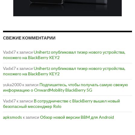
СВЕЖИЕ КОММЕНТАРИИ
Vadxl7
к записи
Unihertz опубликовал тизер нового устройства,
похожего на BlackBerry KEY2
Vadxl7
к записи
Unihertz опубликовал тизер нового устройства,
похожего на BlackBerry KEY2
yuka2000
к записи
Подпишитесь, чтобы получать самую свежую
информацию о OnwardMobility BlackBerry 5G
Vadxl7
к записи
В сотрудничестве с BlackBerry вышел новый
безопасный мессенджер Rolo
apksmods
к записи
Обзор новой версии BBM для Android