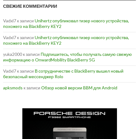
СВЕЖИЕ КОММЕНТАРИИ
Vadxl7
к записи
Unihertz опубликовал тизер нового устройства,
похожего на BlackBerry KEY2
Vadxl7
к записи
Unihertz опубликовал тизер нового устройства,
похожего на BlackBerry KEY2
yuka2000
к записи
Подпишитесь, чтобы получать самую свежую
информацию о OnwardMobility BlackBerry 5G
Vadxl7
к записи
В сотрудничестве с BlackBerry вышел новый
безопасный мессенджер Rolo
apksmods
к записи
Обзор новой версии BBM для Android