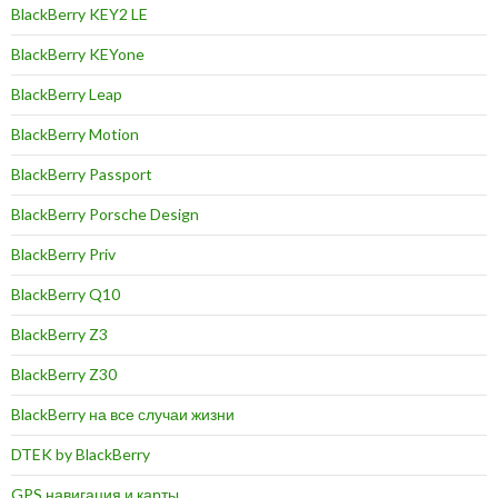
BlackBerry KEY2 LE
BlackBerry KEYone
BlackBerry Leap
BlackBerry Motion
BlackBerry Passport
BlackBerry Porsche Design
BlackBerry Priv
BlackBerry Q10
BlackBerry Z3
BlackBerry Z30
BlackBerry на все случаи жизни
DTEK by BlackBerry
GPS навигация и карты