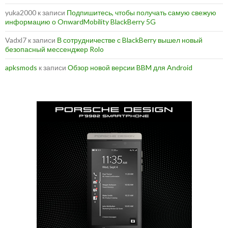
yuka2000
к записи
Подпишитесь, чтобы получать самую свежую
информацию о OnwardMobility BlackBerry 5G
Vadxl7
к записи
В сотрудничестве с BlackBerry вышел новый
безопасный мессенджер Rolo
apksmods
к записи
Обзор новой версии BBM для Android