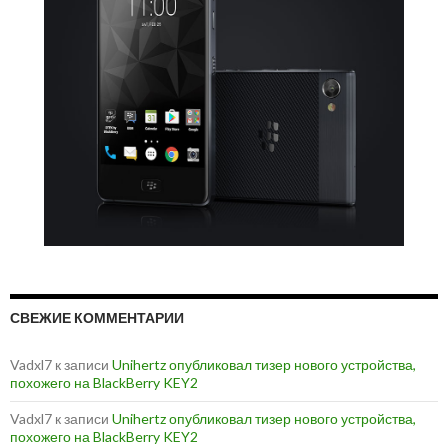
СВЕЖИЕ КОММЕНТАРИИ
Vadxl7
к записи
Unihertz опубликовал тизер нового устройства,
похожего на BlackBerry KEY2
Vadxl7
к записи
Unihertz опубликовал тизер нового устройства,
похожего на BlackBerry KEY2