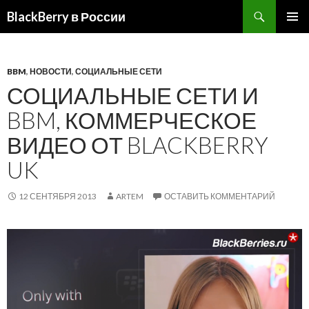
BlackBerry в России
ПЕРЕЙТИ
ОСНОВ
К
МЕНЮ
СОДЕРЖИМОМУ
BBM
,
НОВОСТИ
,
СОЦИАЛЬНЫЕ СЕТИ
СОЦИАЛЬНЫЕ СЕТИ И
BBM, КОММЕРЧЕСКОЕ
ВИДЕО ОТ BLACKBERRY
UK
12 СЕНТЯБРЯ 2013
ARTEM
ОСТАВИТЬ КОММЕНТАРИЙ