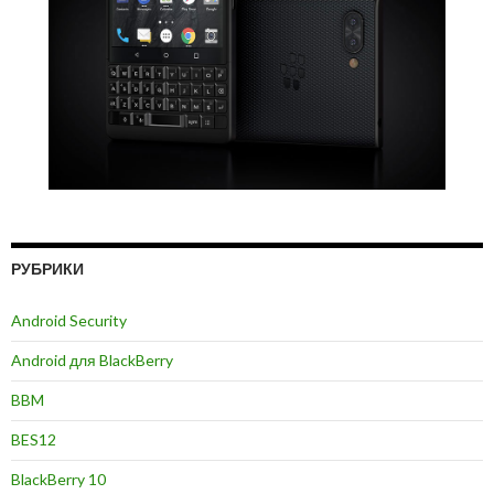
РУБРИКИ
Android Security
Android для BlackBerry
BBM
BES12
BlackBerry 10