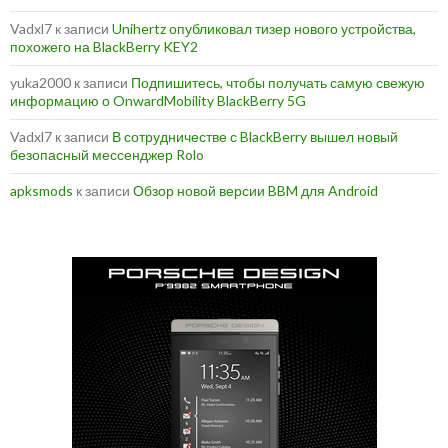
Vadxl7
к записи
Unihertz опубликовал тизер нового устройства,
похожего на BlackBerry KEY2
yuka2000
к записи
Подпишитесь, чтобы получать самую свежую
информацию о OnwardMobility BlackBerry 5G
Vadxl7
к записи
В сотрудничестве с BlackBerry вышел новый
безопасный мессенджер Rolo
apksmods
к записи
Обзор новой версии BBM для Android