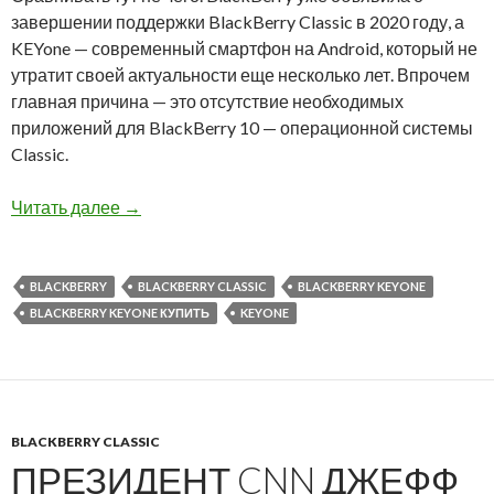
завершении поддержки BlackBerry Classic в 2020 году, а
KEYone — современный смартфон на Android, который не
утратит своей актуальности еще несколько лет. Впрочем
главная причина — это отсутствие необходимых
приложений для BlackBerry 10 — операционной системы
Classic.
KEYone и Classic — две модели BlackBerry 
Читать далее
→
BLACKBERRY
BLACKBERRY CLASSIC
BLACKBERRY KEYONE
BLACKBERRY KEYONE КУПИТЬ
KEYONE
BLACKBERRY CLASSIC
ПРЕЗИДЕНТ CNN ДЖЕФФ