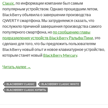
Classic
, по информации компании был самым
популярным устройством. Однако прошедшим летом,
BlackBerry объявила о завершении производства
QWERTY смартфона. Мы затрудняемся сказать, что
послужило причиной завершения производства самого
популярного смартфона, но
по сообщению главы
подразделения устройств BlackBerry Ральфа Пини
, это
сделано для того, что бы предложить пользователям
BlackBerry новый опыт и новое клавиатурное устройство,
которым станет новый
BlackBerry Mercury
.
Последняя возможность купить BlackBerry Cla
Читать далее
→
BLACKBERRY CLASSIC
BLACKBERRY CLASSIC WHITE
BLACKBERRY CLASSIC КУПИТЬ