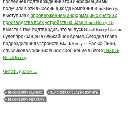
последнее подтверждение этой информации мы
получили в эти выходные, когда компания BlackBerry,
выступила с
опровержением информации о снятии с
производства всех устройств на базе BlackBerry 10
,
вместе с тем, подтвердив, что выпуск BlackBerry Classic
будет прекращен в ближайшее время. Сегодня глава
подразделения устройств BlackBerry — Ральф Пини,
опубликовал официальное сообщение в блоге
INSIDE
BlackBerry
:
BlackBerry объявила о завершении производст
Читать далее
→
BLACKBERRY CLASSIC
BLACKBERRY CLASSIC КУПИТЬ
BLACKBERRY MERCURY