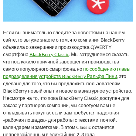
Если вы внимательно следите за новостями на нашем
сайте, то вы уже знаете о том, что компания BlackBerry
объявила о завершении производства QWERTY
смартфона
BlackBerry Classic
. Мы затрудняемся сказать,
что послужило причиной завершения производства
самого популярного смартфона, но
по сообщению главы
подразделения устройств BlackBerry Ральфа Пини
, это
сделано для того, что бы предложить пользователям
BlackBerry новый опыт и новое клавиатурное устройство.
Несмотря на то, что пока BlackBerry Classic доступен для
заказа у партнеров компании, мы советуем вам не
откладывать покупку, если вам требуется надежная
«рабочая лошадка» для работы с текстами, почтой,
календарем и заметками. В этом Classic останется
непревзойденным в ближайшие 2-3 года.