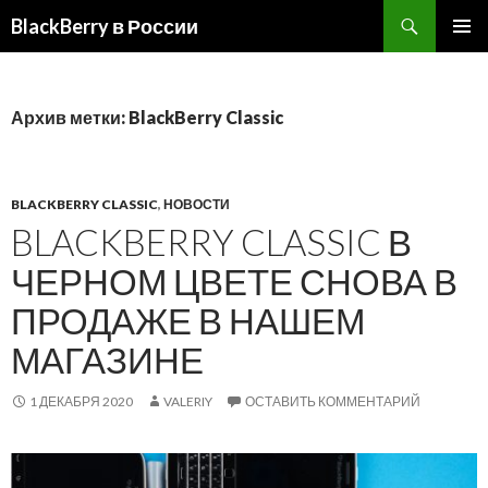
BlackBerry в России
ПЕРЕЙТИ
ОСНОВ
К
МЕНЮ
СОДЕРЖИМОМУ
Архив метки: BlackBerry Classic
BLACKBERRY CLASSIC
,
НОВОСТИ
BLACKBERRY CLASSIC В
ЧЕРНОМ ЦВЕТЕ СНОВА В
ПРОДАЖЕ В НАШЕМ
МАГАЗИНЕ
1 ДЕКАБРЯ 2020
VALERIY
ОСТАВИТЬ КОММЕНТАРИЙ