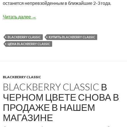
останется непревзойденным в ближайшие 2-3 года.
BlackBerry Classic в черном цвете снова в п
Читать далее
→
BLACKBERRY CLASSIC
КУПИТЬ BLACKBERRY CLASSIC
ЦЕНА BLACKBERRY CLASSIC
BLACKBERRY CLASSIC
BLACKBERRY CLASSIC В
ЧЕРНОМ ЦВЕТЕ СНОВА В
ПРОДАЖЕ В НАШЕМ
МАГАЗИНЕ