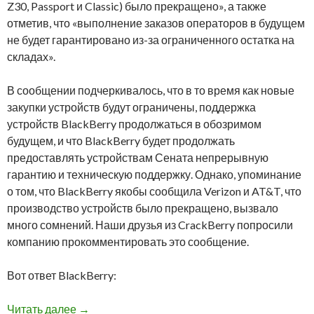
Z30, Passport и Classic) было прекращено», а также
отметив, что «выполнение заказов операторов в будущем
не будет гарантировано из-за ограниченного остатка на
складах».
В сообщении подчеркивалось, что в то время как новые
закупки устройств будут ограничены, поддержка
устройств BlackBerry продолжаться в обозримом
будущем, и что BlackBerry будет продолжать
предоставлять устройствам Сената непрерывную
гарантию и техническую поддержку. Однако, упоминание
о том, что BlackBerry якобы сообщила Verizon и AT&T, что
производство устройств было прекращено, вызвало
много сомнений. Наши друзья из CrackBerry попросили
компанию прокомментировать это сообщение.
Вот ответ BlackBerry:
BlackBerry не планирует прекращать произво
Читать далее
→