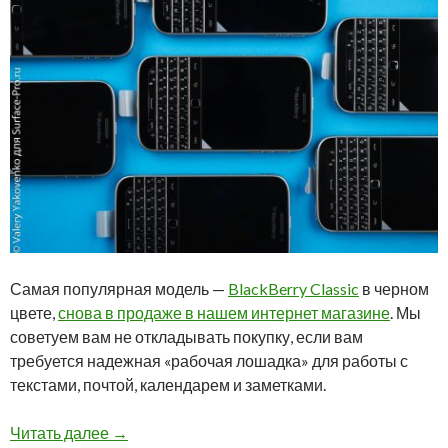
Самая популярная модель —
BlackBerry Classic
в черном
цвете,
снова в продаже в нашем интернет магазине
. Мы
советуем вам не откладывать покупку, если вам
требуется надежная «рабочая лошадка» для работы с
текстами, почтой, календарем и заметками.
BlackBerry Classic в черном цвете снова в п
Читать далее
→