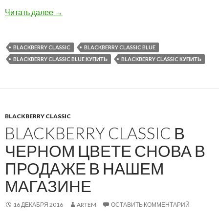
BlackBerry Classic в цвете Cobalt Blue снова
Читать далее
→
BLACKBERRY CLASSIC
BLACKBERRY CLASSIC BLUE
BLACKBERRY CLASSIC BLUE КУПИТЬ
BLACKBERRY CLASSIC КУПИТЬ
BLACKBERRY CLASSIC
BLACKBERRY CLASSIC В
ЧЕРНОМ ЦВЕТЕ СНОВА В
ПРОДАЖЕ В НАШЕМ
МАГАЗИНЕ
16 ДЕКАБРЯ 2016
ARTEM
ОСТАВИТЬ КОММЕНТАРИЙ