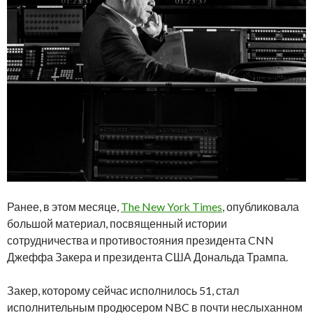
Ранее, в этом месяце,
The New York Times
, опубликовала
большой материал, посвященный истории
сотрудничества и противостояния президента CNN
Джеффа Закера и президента США Дональда Трампа.
Закер, которому сейчас исполнилось 51, стал
исполнительным продюсером NBC в почти неслыханном