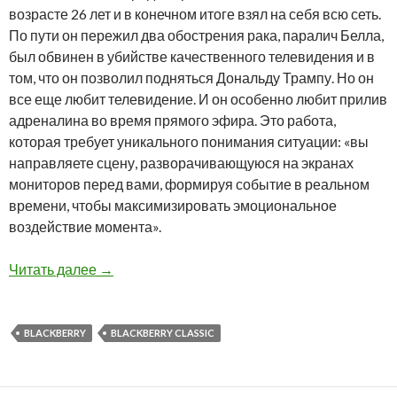
возрасте 26 лет и в конечном итоге взял на себя всю сеть.
По пути он пережил два обострения рака, паралич Белла,
был обвинен в убийстве качественного телевидения и в
том, что он позволил подняться Дональду Трампу. Но он
все еще любит телевидение. И он особенно любит прилив
адреналина во время прямого эфира. Это работа,
которая требует уникального понимания ситуации: «вы
направляете сцену, разворачивающуюся на экранах
мониторов перед вами, формируя событие в реальном
времени, чтобы максимизировать эмоциональное
воздействие момента».
Президент CNN Джефф Закер продолжает поль
Читать далее
→
BLACKBERRY
BLACKBERRY CLASSIC