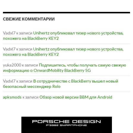
СВЕЖИЕ КОММЕНТАРИИ
Vadxl7
к записи
Unihertz опубликовал тизер нового устройства,
похожего на BlackBerry KEY2
Vadxl7
к записи
Unihertz опубликовал тизер нового устройства,
похожего на BlackBerry KEY2
yuka2000
к записи
Подпишитесь, чтобы получать самую свежую
информацию о OnwardMobility BlackBerry 5G
Vadxl7
к записи
В сотрудничестве с BlackBerry вышел новый
безопасный мессенджер Rolo
apksmods
к записи
Обзор новой версии BBM для Android