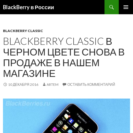
BlackBerry в России
ПЕРЕЙТИ
ОСНОВ
К
МЕНЮ
СОДЕРЖИМОМУ
BLACKBERRY CLASSIC
BLACKBERRY CLASSIC В
ЧЕРНОМ ЦВЕТЕ СНОВА В
ПРОДАЖЕ В НАШЕМ
МАГАЗИНЕ
10 ДЕКАБРЯ 2016
ARTEM
ОСТАВИТЬ КОММЕНТАРИЙ