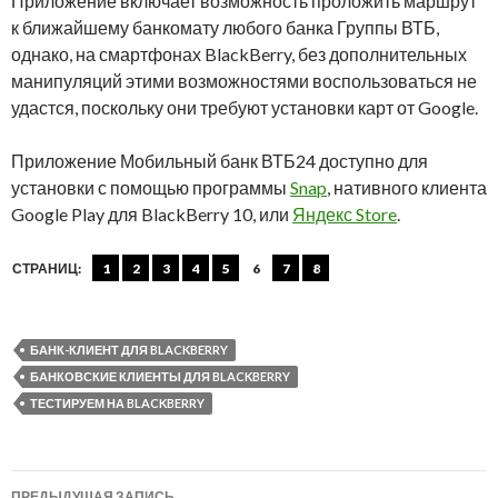
Приложение включает возможность проложить маршрут
к ближайшему банкомату любого банка Группы ВТБ,
однако, на смартфонах BlackBerry, без дополнительных
манипуляций этими возможностями воспользоваться не
удастся, поскольку они требуют установки карт от Google.
Приложение Мобильный банк ВТБ24 доступно для
установки с помощью программы
Snap
, нативного клиента
Google Play для BlackBerry 10, или
Яндекс Store
.
СТРАНИЦ:
1
2
3
4
5
6
7
8
БАНК-КЛИЕНТ ДЛЯ BLACKBERRY
БАНКОВСКИЕ КЛИЕНТЫ ДЛЯ BLACKBERRY
ТЕСТИРУЕМ НА BLACKBERRY
Навигация
ПРЕДЫДУЩАЯ ЗАПИСЬ