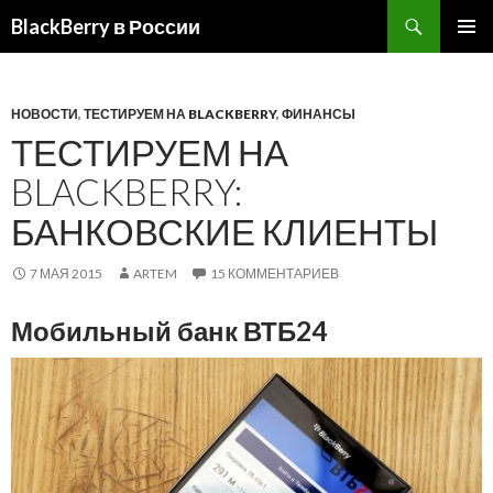
BlackBerry в России
ПЕРЕЙТИ
ОСНОВ
К
МЕНЮ
СОДЕРЖИМОМУ
НОВОСТИ
,
ТЕСТИРУЕМ НА BLACKBERRY
,
ФИНАНСЫ
ТЕСТИРУЕМ НА
BLACKBERRY:
БАНКОВСКИЕ КЛИЕНТЫ
7 МАЯ 2015
ARTEM
15 КОММЕНТАРИЕВ
Мобильный банк ВТБ24