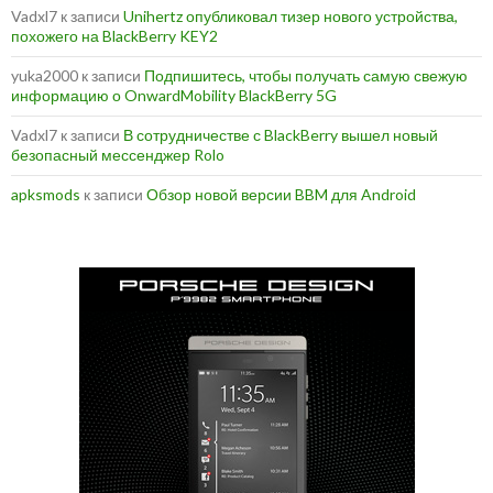
Vadxl7
к записи
Unihertz опубликовал тизер нового устройства,
похожего на BlackBerry KEY2
yuka2000
к записи
Подпишитесь, чтобы получать самую свежую
информацию о OnwardMobility BlackBerry 5G
Vadxl7
к записи
В сотрудничестве с BlackBerry вышел новый
безопасный мессенджер Rolo
apksmods
к записи
Обзор новой версии BBM для Android