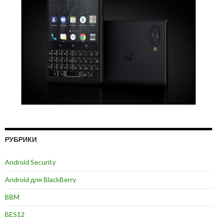
РУБРИКИ
Android Security
Android для BlackBerry
BBM
BES12