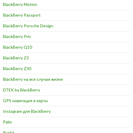
BlackBerry Motion
BlackBerry Passport
BlackBerry Porsche Design
BlackBerry Priv
BlackBerry Q10
BlackBerry Z3
BlackBerry Z30
BlackBerry на все случаи жизни
DTEK by BlackBerry
GPS навигация и карты
Instagram для BlackBerry
Palm
Punkt