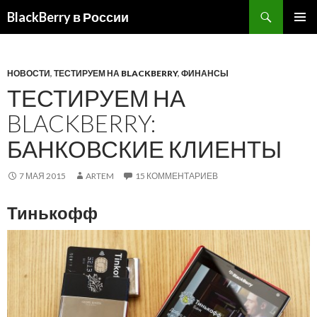
BlackBerry в России
ПЕРЕЙТИ
ОСНОВ
К
МЕНЮ
СОДЕРЖИМОМУ
НОВОСТИ
,
ТЕСТИРУЕМ НА BLACKBERRY
,
ФИНАНСЫ
ТЕСТИРУЕМ НА
BLACKBERRY:
БАНКОВСКИЕ КЛИЕНТЫ
7 МАЯ 2015
ARTEM
15 КОММЕНТАРИЕВ
Тинькофф