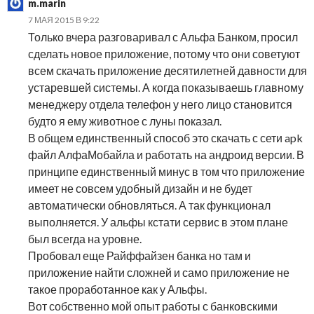
m.marin
7 МАЯ 2015 В 9:22
Только вчера разговаривал с Альфа Банком, просил
сделать новое приложение, потому что они советуют
всем скачать приложение десятилетней давности для
устаревшей системы. А когда показываешь главному
менеджеру отдела телефон у него лицо становится
будто я ему животное с луны показал.
В общем единственный способ это скачать с сети apk
файл АлфаМобайла и работать на андроид версии. В
принципе единственный минус в том что приложение
имеет не совсем удобный дизайн и не будет
автоматически обновляться. А так функционал
выполняется. У альфы кстати сервис в этом плане
был всегда на уровне.
Пробовал еще Райффайзен банка но там и
приложение найти сложней и само приложение не
такое проработанное как у Альфы.
Вот собственно мой опыт работы с банковскими