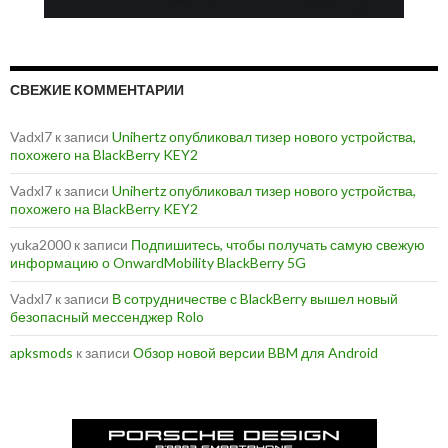
СВЕЖИЕ КОММЕНТАРИИ
Vadxl7
к записи
Unihertz опубликовал тизер нового устройства,
похожего на BlackBerry KEY2
Vadxl7
к записи
Unihertz опубликовал тизер нового устройства,
похожего на BlackBerry KEY2
yuka2000
к записи
Подпишитесь, чтобы получать самую свежую
информацию о OnwardMobility BlackBerry 5G
Vadxl7
к записи
В сотрудничестве с BlackBerry вышел новый
безопасный мессенджер Rolo
apksmods
к записи
Обзор новой версии BBM для Android