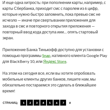
И еще одна хитрость: при пополнении карты, например, с
карты Сбербанка, приходит смс с паролем из 6 цифр,
которые нужно быстро запомнить, пока превью смс не
исчезло — иначе при свертывании приложения для
захода в смс и повторного открытия приложения —
повторный ввод кода доступа иии… опять стартовый
экран.
Приложение Банка Тинькофф доступно для установки с
помощью программы
Snap
, нативного клиента Google Play
для BlackBerry 10, или
Яндекс Store
.
На этом на сегодня все, если вы хотите опробовать
мобильные клиенты других банков, пишите нам, мы
обязательно постараемся это сделать в ближайшее
время!
СТРАНИЦ:
1
2
3
4
5
6
7
8