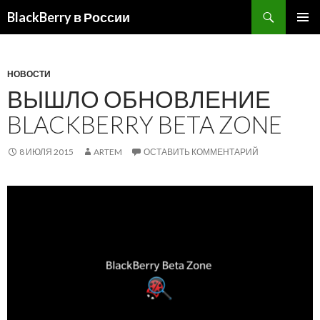
BlackBerry в России
ПЕРЕЙТИ
ОСНОВ
К
МЕНЮ
СОДЕРЖИМОМУ
НОВОСТИ
ВЫШЛО ОБНОВЛЕНИЕ
BLACKBERRY BETA ZONE
8 ИЮЛЯ 2015
ARTEM
ОСТАВИТЬ КОММЕНТАРИЙ