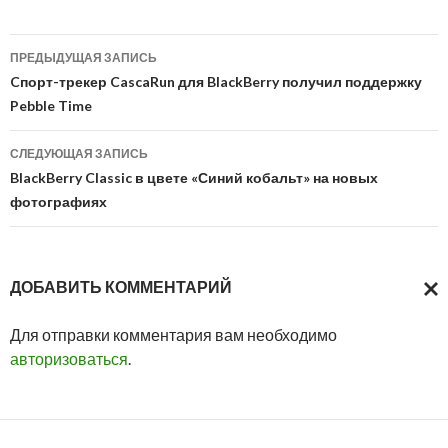
Навигация
ПРЕДЫДУЩАЯ ЗАПИСЬ
по
Cпорт-трекер CascaRun для BlackBerry получил поддержку
Pebble Time
записям
СЛЕДУЮЩАЯ ЗАПИСЬ
BlackBerry Classic в цвете «Синий кобальт» на новых
фотографиях
ДОБАВИТЬ КОММЕНТАРИЙ
ОТМ
Для отправки комментария вам необходимо
ОТВ
авторизоваться
.