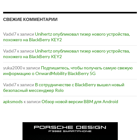
СВЕЖИЕ КОММЕНТАРИИ
Vadxl7
к записи
Unihertz опубликовал тизер нового устройства,
похожего на BlackBerry KEY2
Vadxl7
к записи
Unihertz опубликовал тизер нового устройства,
похожего на BlackBerry KEY2
yuka2000
к записи
Подпишитесь, чтобы получать самую свежую
информацию о OnwardMobility BlackBerry 5G
Vadxl7
к записи
В сотрудничестве с BlackBerry вышел новый
безопасный мессенджер Rolo
apksmods
к записи
Обзор новой версии BBM для Android