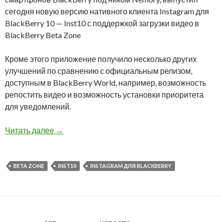
сегодня новую версию нативного клиента Instagram для
BlackBerry 10 — Inst10 с поддержкой загрузки видео в
BlackBerry Beta Zone
Кроме этого приложение получило несколько других
улучшений по сравнению с официальным релизом,
доступным в BlackBerry World, например, возможность
репостить видео и возможность установки приоритета
для уведомлений.
Нативный клиент Instagram для BlackBerry 10
Читать далее
→
BETA ZONE
INST10
INSTAGRAM ДЛЯ BLACKBERRY