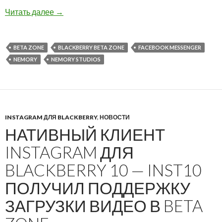
Временная версия Messenger (Facebook) дост
Читать далее
→
BETA ZONE
BLACKBERRY BETA ZONE
FACEBOOK MESSENGER
NEMORY
NEMORY STUDIOS
INSTAGRAM ДЛЯ BLACKBERRY
,
НОВОСТИ
НАТИВНЫЙ КЛИЕНТ
INSTAGRAM ДЛЯ
BLACKBERRY 10 — INST10
ПОЛУЧИЛ ПОДДЕРЖКУ
ЗАГРУЗКИ ВИДЕО В BETA