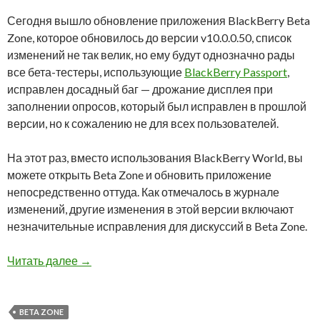
Сегодня вышло обновление приложения BlackBerry Beta
Zone, которое обновилось до версии v10.0.0.50, список
изменений не так велик, но ему будут однозначно рады
все бета-тестеры, использующие
BlackBerry Passport
,
исправлен досадный баг — дрожание дисплея при
заполнении опросов, который был исправлен в прошлой
версии, но к сожалению не для всех пользователей.
На этот раз, вместо использования BlackBerry World, вы
можете открыть Beta Zone и обновить приложение
непосредственно оттуда. Как отмечалось в журнале
изменений, другие изменения в этой версии включают
незначительные исправления для дискуссий в Beta Zone.
Вышло обновление BlackBerry Beta Zone
Читать далее
→
BETA ZONE