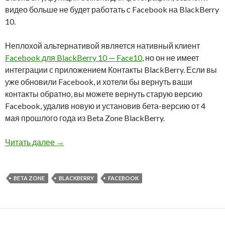
видео больше не будет работать с Facebook на BlackBerry
10.
Неплохой альтернативой является нативный клиент
Facebook для BlackBerry 10 — Face10
, но он не имеет
интеграции с приложением Контакты BlackBerry. Если вы
уже обновили Facebook, и хотели бы вернуть ваши
контакты обратно, вы можете вернуть старую версию
Facebook, удалив новую и установив бета-версию от 4
мая прошлого года из Beta Zone BlackBerry.
Как вернуть ваши контакты Facebook на Black
Читать далее
→
BETA ZONE
BLACKBERRY
FACEBOOK