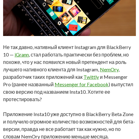
Не так давно, нативный клиент Instagram для BlackBerry
10 —
iGrann
, стал работать практически без проблем, но
похоже, что у нас появился новый претендент на роль
лучшего нативного клиента для Instagram,
NemOry
,
разработчик таких приложений как
Twittly
и Messenger
Pro (ранее названный
Messenger for Facebook
) выпустил
свою версию под названием Insta10. Хотите ее
протестировать?
Приложение Insta10 уже доступно в BlackBerry Beta Zone
и получило огромное количество возможностей для бета-
версии, правда не все работает так как нужно, но по
словам NemOry приложению меньше месяца.