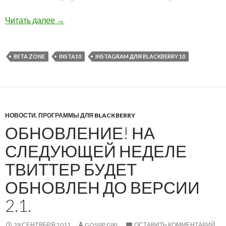
Insta10 новый нативный клиент Instagram для 
Читать далее
→
BETA ZONE
INSTA10
INSTAGRAM ДЛЯ BLACKBERRY 10
НОВОСТИ
,
ПРОГРАММЫ ДЛЯ BLACKBERRY
ОБНОВЛЕНИЕ! НА
СЛЕДУЮЩЕЙ НЕДЕЛЕ
ТВИТТЕР БУДЕТ
ОБНОВЛЕН ДО ВЕРСИИ
2.1.
29 СЕНТЯБРЯ 2011
GOSSIP GIRL
ОСТАВИТЬ КОММЕНТАРИЙ