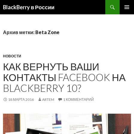
BlackBerry в России
ПЕРЕЙТИ
ОСНОВ
К
МЕНЮ
СОДЕРЖИМОМУ
Архив метки: Beta Zone
НОВОСТИ
КАК ВЕРНУТЬ ВАШИ
КОНТАКТЫ FACEBOOK НА
BLACKBERRY 10?
18 МАРТА 2016
ARTEM
1 КОММЕНТАРИЙ