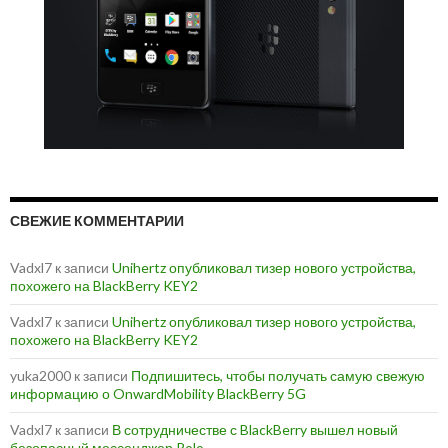
СВЕЖИЕ КОММЕНТАРИИ
Vadxl7
к записи
Unihertz опубликовал тизер нового устройства,
похожего на BlackBerry KEY2
Vadxl7
к записи
Unihertz опубликовал тизер нового устройства,
похожего на BlackBerry KEY2
yuka2000
к записи
Подпишитесь, чтобы получать самую свежую
информацию о OnwardMobility BlackBerry 5G
Vadxl7
к записи
В сотрудничестве с BlackBerry вышел новый
безопасный мессенджер Rolo