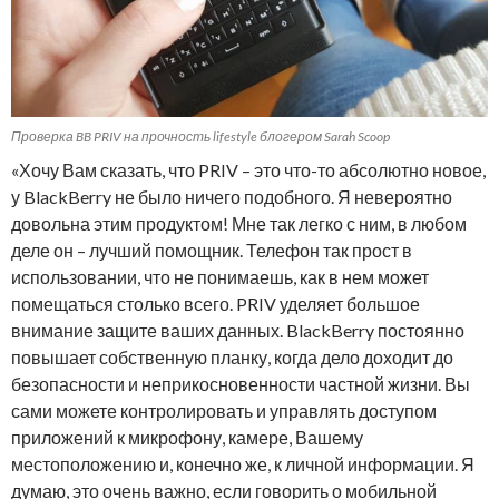
Проверка BB PRIV на прочность lifestyle блогером Sarah Scoop
«Хочу Вам сказать, что PRIV – это что-то абсолютно новое,
у BlackBerry не было ничего подобного. Я невероятно
довольна этим продуктом! Мне так легко с ним, в любом
деле он – лучший помощник. Телефон так прост в
использовании, что не понимаешь, как в нем может
помещаться столько всего. PRIV уделяет большое
внимание защите ваших данных. BlackBerry постоянно
повышает собственную планку, когда дело доходит до
безопасности и неприкосновенности частной жизни. Вы
сами можете контролировать и управлять доступом
приложений к микрофону, камере, Вашему
местоположению и, конечно же, к личной информации. Я
думаю, это очень важно, если говорить о мобильной