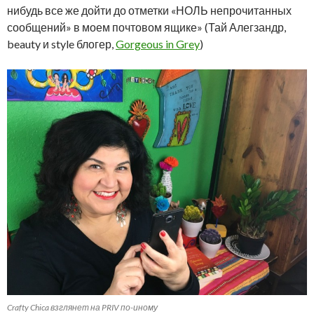
нибудь все же дойти до отметки «НОЛЬ непрочитанных
сообщений» в моем почтовом ящике» (Тай Алегзандр,
beauty и style блогер,
Gorgeous in Grey
)
Crafty Chica взглянет на PRIV по-иному