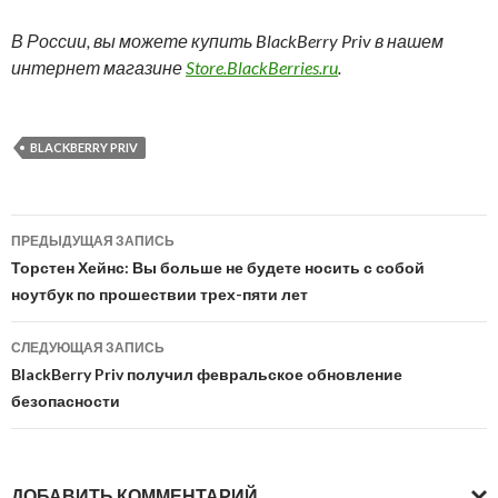
В России, вы можете купить BlackBerry Priv в нашем
интернет магазине
Store.BlackBerries.ru
.
BLACKBERRY PRIV
Навигация
ПРЕДЫДУЩАЯ ЗАПИСЬ
по
Торстен Хейнс: Вы больше не будете носить с собой
ноутбук по прошествии трех-пяти лет
записям
СЛЕДУЮЩАЯ ЗАПИСЬ
BlackBerry Priv получил февральское обновление
безопасности
ДОБАВИТЬ КОММЕНТАРИЙ