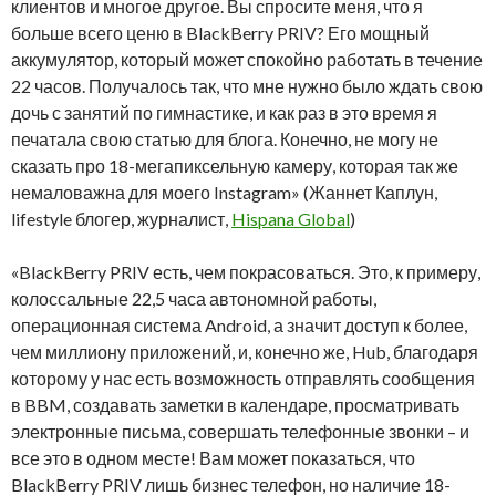
клиентов и многое другое. Вы спросите меня, что я
больше всего ценю в BlackBerry PRIV? Его мощный
аккумулятор, который может спокойно работать в течение
22 часов. Получалось так, что мне нужно было ждать свою
дочь с занятий по гимнастике, и как раз в это время я
печатала свою статью для блога. Конечно, не могу не
сказать про 18-мегапиксельную камеру, которая так же
немаловажна для моего Instagram» (Жаннет Каплун,
lifestyle блогер, журналист,
Hispana Global
)
«BlackBerry PRIV есть, чем покрасоваться. Это, к примеру,
колоссальные 22,5 часа автономной работы,
операционная система Android, а значит доступ к более,
чем миллиону приложений, и, конечно же, Hub, благодаря
которому у нас есть возможность отправлять сообщения
в BBM, создавать заметки в календаре, просматривать
электронные письма, совершать телефонные звонки – и
все это в одном месте! Вам может показаться, что
BlackBerry PRIV лишь бизнес телефон, но наличие 18-