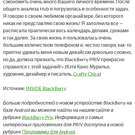
сэкономить очень много Вашего личного времени. После
общего анализа Hub я погрузилась в особенности задач.
Я говорю о своем любимом органайзере, без которого
никак не представляю свою жизнь! Я заполнила все —
расписала практически весь календарь делами, сроками
и так далее. За свою жизнь я пользовалась очень
большим количеством телефоном и, честно говоря, как-то
приятно удивить меня новым девайсом довольно сложно,
но да, должна признать, что BlackBerry PRIV прекрасно
справился с этой задачей!» (Кэти Кано-Мурильо,
художник, дизайнер и писатель,
Crafty Chica
)
Источник:
INSIDE BlackBerry
Больше подробностей о новом устройстве BlackBerry на
базе Android вы можете найти на нашем сайте в
рубрике
BlackBerry Priv
. Информация о самых
интересных приложениях для PRIV доступна в новой
рубрике
Программы для Android
.