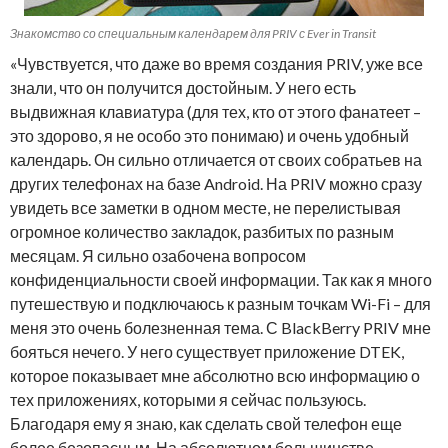
Знакомство со специальным календарем для PRIV с Ever in Transit
«Чувствуется, что даже во время создания PRIV, уже все
знали, что он получится достойным. У него есть
выдвижная клавиатура (для тех, кто от этого фанатеет –
это здорово, я не особо это понимаю) и очень удобный
календарь. Он сильно отличается от своих собратьев на
других телефонах на базе Android. На PRIV можно сразу
увидеть все заметки в одном месте, не перелистывая
огромное количество закладок, разбитых по разным
месяцам. Я сильно озабочена вопросом
конфиденциальности своей информации. Так как я много
путешествую и подключаюсь к разным точкам Wi-Fi – для
меня это очень болезненная тема. С BlackBerry PRIV мне
бояться нечего. У него существует приложение DTEK,
которое показывает мне абсолютно всю информацию о
тех приложениях, которыми я сейчас пользуюсь.
Благодаря ему я знаю, как сделать свой телефон еще
более безопасным. На абсолютном большинстве