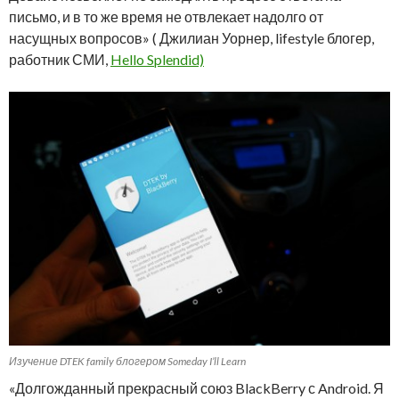
письмо, и в то же время не отвлекает надолго от
насущных вопросов» ( Джилиан Уорнер, lifestyle блогер,
работник СМИ,
Hello Splendid)
Изучение DTEK family блогером Someday I’ll Learn
«Долгожданный прекрасный союз BlackBerry с Android. Я