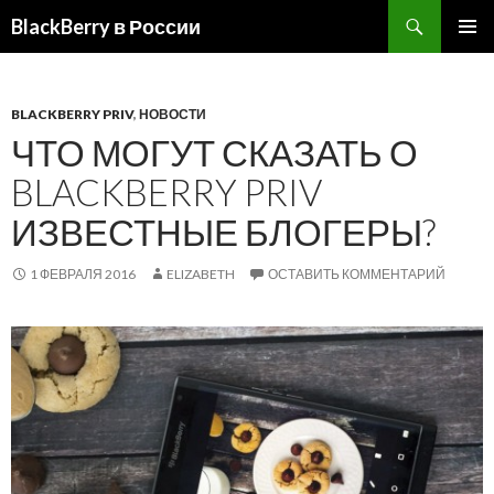
BlackBerry в России
ПЕРЕЙТИ
ОСНОВ
К
МЕНЮ
СОДЕРЖИМОМУ
BLACKBERRY PRIV
,
НОВОСТИ
ЧТО МОГУТ СКАЗАТЬ О
BLACKBERRY PRIV
ИЗВЕСТНЫЕ БЛОГЕРЫ?
1 ФЕВРАЛЯ 2016
ELIZABETH
ОСТАВИТЬ КОММЕНТАРИЙ