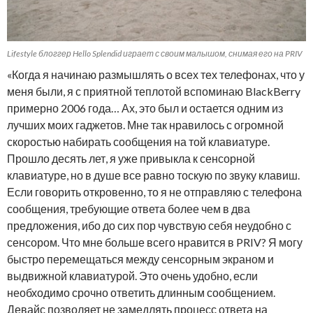
Lifestyle блоггер Hello Splendid играет с своим малышом, снимая его на PRIV
«Когда я начинаю размышлять о всех тех телефонах, что у
меня были, я с приятной теплотой вспоминаю BlackBerry
примерно 2006 года… Ах, это был и остается одним из
лучших моих гаджетов. Мне так нравилось с огромной
скоростью набирать сообщения на той клавиатуре.
Прошло десять лет, я уже привыкла к сенсорной
клавиатуре, но в душе все равно тоскую по звуку клавиш.
Если говорить откровенно, то я не отправляю с телефона
сообщения, требующие ответа более чем в два
предложения, ибо до сих пор чувствую себя неудобно с
сенсором. Что мне больше всего нравится в PRIV? Я могу
быстро перемещаться между сенсорным экраном и
выдвижной клавиатурой. Это очень удобно, если
необходимо срочно ответить длинным сообщением.
Девайс позволяет не замедлять процесс ответа на