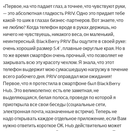
«Первое, на что падает глаз, а точнее, что чувствуют руки,
— это абсолютная гладкость PRIV. Одно это придает тебе
какой-то шик в глазах бизнес-партнеров. Вот знаете, что
не люблю? Когда телефон вроде в руках держишь, но
ничего не чувствуешь, никакого веса, он маленький,
неинтересный. BlackBerry PRIV Вы ощутите в своей руке:
очень хороший размер 5.4`, плавные округлые края. Но в
то же время смартфон очень прочный, что позволяет не
закрывать всю эту красоту чехлом. Я знала, что этот
телефон выдержит мою сумасшедшую нагрузку в течение
всего рабочего дня. PRIV оправдал мои ожидания!
Первое, что я протестила в смартфоне был BlackBerry
Hub. Это великолепно: есть еле заметная, не
выделяющаяся, белая полоса, проведя по которой я
приоткрыла все свои беседы (социальные сети,
электронная почта, назначенные встречи). Теперь не
надо открывать каждое отдельное приложение, если Вам
нужно ответить короткое ОК. Hub действительно может