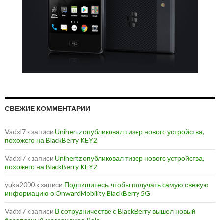
СВЕЖИЕ КОММЕНТАРИИ
Vadxl7
к записи
Unihertz опубликовал тизер нового устройства,
похожего на BlackBerry KEY2
Vadxl7
к записи
Unihertz опубликовал тизер нового устройства,
похожего на BlackBerry KEY2
yuka2000
к записи
Подпишитесь, чтобы получать самую свежую
информацию о OnwardMobility BlackBerry 5G
Vadxl7
к записи
В сотрудничестве с BlackBerry вышел новый
безопасный мессенджер Rolo