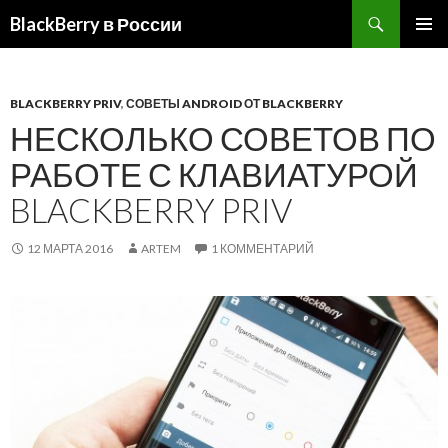
BlackBerry в России
ПЕРЕЙТИ
ОСНОВ
К
МЕНЮ
СОДЕРЖИМОМУ
BLACKBERRY PRIV
,
СОВЕТЫ ANDROID ОТ BLACKBERRY
НЕСКОЛЬКО СОВЕТОВ ПО
РАБОТЕ С КЛАВИАТУРОЙ
BLACKBERRY PRIV
12 МАРТА 2016
ARTEM
1 КОММЕНТАРИЙ