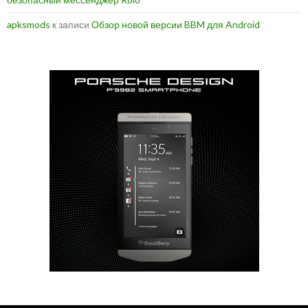
apksmods
к записи
Обзор новой версии BBM для Android