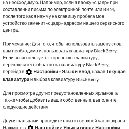
на необходимую. Например, если я ввожу «сцадр» при
составлении письма по электронной почте или BBM,
после того как я нажму на клавишу пробела мое
устройство заменит «сцадр» адресом нашего сервисного
центра.
Примечание: Для того, чтобы использовать замену слов,
вам необходимо использовать клавиатуру BlackBerry.
Если вы используете стороннюю клавиатуру,
переключитесь обратно на клавиатуру BlackBerry,
перейдя в
Настройки> Язык и ввод
, нажав
Текущая
клавиатура
и выбрав клавиатуру BlackBerry.
Для просмотра других предустановленных ярлыков, а
также чтобы добавить ваши собственные, выполните
следующие действия:
Двумя пальцами проведите вниз от верхней части экрана
Нажмите в
Настройки> Язык и ввод> Настройки