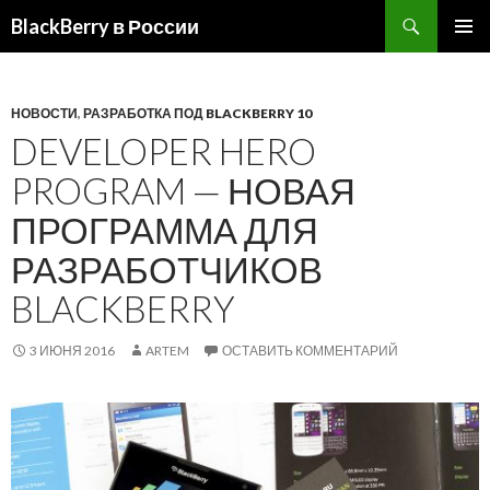
BlackBerry в России
ПЕРЕЙТИ
ОСНОВ
К
МЕНЮ
СОДЕРЖИМОМУ
НОВОСТИ
,
РАЗРАБОТКА ПОД BLACKBERRY 10
DEVELOPER HERO
PROGRAM — НОВАЯ
ПРОГРАММА ДЛЯ
РАЗРАБОТЧИКОВ
BLACKBERRY
3 ИЮНЯ 2016
ARTEM
ОСТАВИТЬ КОММЕНТАРИЙ