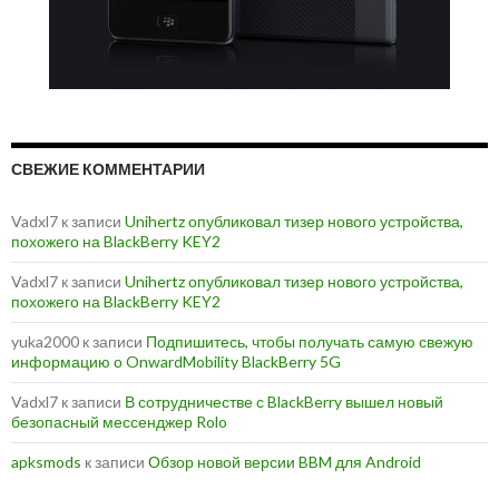
СВЕЖИЕ КОММЕНТАРИИ
Vadxl7
к записи
Unihertz опубликовал тизер нового устройства,
похожего на BlackBerry KEY2
Vadxl7
к записи
Unihertz опубликовал тизер нового устройства,
похожего на BlackBerry KEY2
yuka2000
к записи
Подпишитесь, чтобы получать самую свежую
информацию о OnwardMobility BlackBerry 5G
Vadxl7
к записи
В сотрудничестве с BlackBerry вышел новый
безопасный мессенджер Rolo
apksmods
к записи
Обзор новой версии BBM для Android