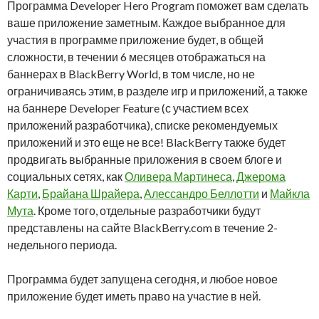
Программа Developer Hero Program поможет вам сделать
ваше приложение заметным. Каждое выбранное для
участия в программе приложение будет, в общей
сложности, в течении 6 месяцев отображаться на
баннерах в BlackBerry World, в том числе, но не
ограничиваясь этим, в разделе игр и приложений, а также
на баннере Developer Feature (с участием всех
приложений разработчика), списке рекомендуемых
приложений и это еще не все! BlackBerry также будет
продвигать выбранные приложения в своем блоге и
социальных сетях, как
Оливера Мартинеса
,
Джерома
Карти
,
Брайана Шрайера
,
Алессандро Беллотти
и
Майкла
Мута
. Кроме того, отдельные разработчики будут
представлены на сайте BlackBerry.com в течение 2-
недельного периода.
Программа будет запущена сегодня, и любое новое
приложение будет иметь право на участие в ней.