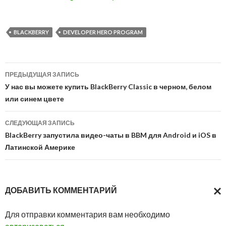
BLACKBERRY
DEVELOPER HERO PROGRAM
Навигация
ПРЕДЫДУЩАЯ ЗАПИСЬ
по
У нас вы можете купить BlackBerry Classic в черном, белом
или синем цвете
записям
СЛЕДУЮЩАЯ ЗАПИСЬ
BlackBerry запустила видео-чаты в BBM для Android и iOS в
Латинской Америке
ДОБАВИТЬ КОММЕНТАРИЙ
ОТМ
Для отправки комментария вам необходимо
ОТВ