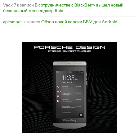
Vadxl7
к записи
В сотрудничестве с BlackBerry вышел новый
безопасный мессенджер Rolo
apksmods
к записи
Обзор новой версии BBM для Android