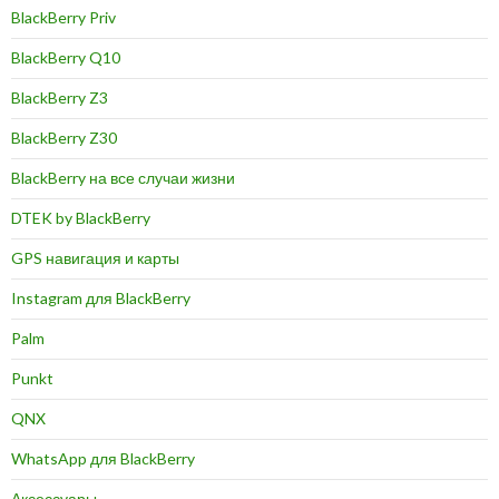
BlackBerry Priv
BlackBerry Q10
BlackBerry Z3
BlackBerry Z30
BlackBerry на все случаи жизни
DTEK by BlackBerry
GPS навигация и карты
Instagram для BlackBerry
Palm
Punkt
QNX
WhatsApp для BlackBerry
Аксессуары