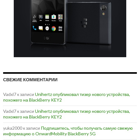
СВЕЖИЕ КОММЕНТАРИИ
Vadxl7
к записи
Unihertz опубликовал тизер нового устройства,
похожего на BlackBerry KEY2
Vadxl7
к записи
Unihertz опубликовал тизер нового устройства,
похожего на BlackBerry KEY2
yuka2000
к записи
Подпишитесь, чтобы получать самую свежую
информацию о OnwardMobility BlackBerry 5G