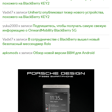
похожего на BlackBerry KEY2
Vadxl7
к записи
Unihertz опубликовал тизер нового устройства,
похожего на BlackBerry KEY2
yuka2000
к записи
Подпишитесь, чтобы получать самую свежую
информацию о OnwardMobility BlackBerry 5G
Vadxl7
к записи
В сотрудничестве с BlackBerry вышел новый
безопасный мессенджер Rolo
apksmods
к записи
Обзор новой версии BBM для Android