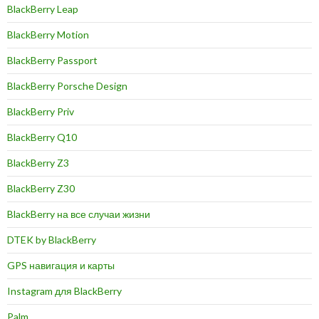
BlackBerry Leap
BlackBerry Motion
BlackBerry Passport
BlackBerry Porsche Design
BlackBerry Priv
BlackBerry Q10
BlackBerry Z3
BlackBerry Z30
BlackBerry на все случаи жизни
DTEK by BlackBerry
GPS навигация и карты
Instagram для BlackBerry
Palm