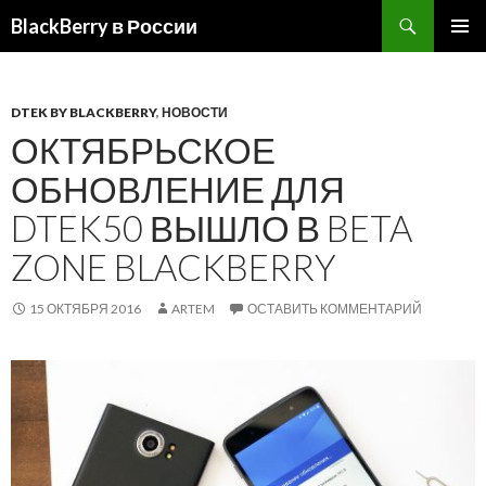
BlackBerry в России
ПЕРЕЙТИ
ОСНОВ
К
МЕНЮ
СОДЕРЖИМОМУ
DTEK BY BLACKBERRY
,
НОВОСТИ
ОКТЯБРЬСКОЕ
ОБНОВЛЕНИЕ ДЛЯ
DTEK50 ВЫШЛО В BETA
ZONE BLACKBERRY
15 ОКТЯБРЯ 2016
ARTEM
ОСТАВИТЬ КОММЕНТАРИЙ