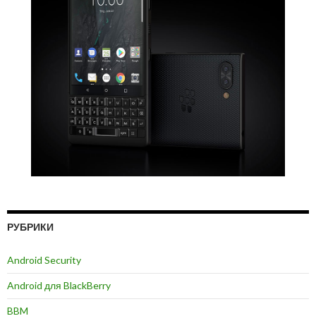
РУБРИКИ
Android Security
Android для BlackBerry
BBM