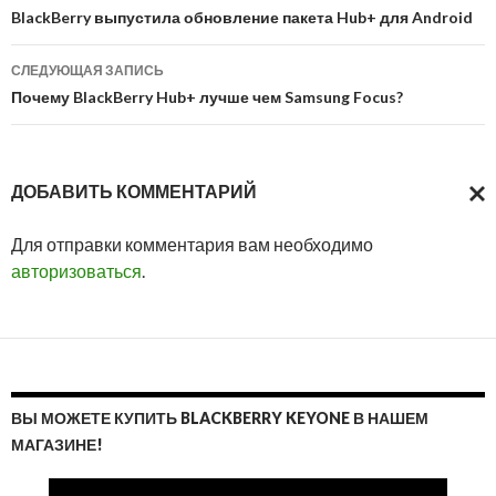
по
BlackBerry выпустила обновление пакета Hub+ для Android
записям
СЛЕДУЮЩАЯ ЗАПИСЬ
Почему BlackBerry Hub+ лучше чем Samsung Focus?
ДОБАВИТЬ КОММЕНТАРИЙ
ОТМ
Для отправки комментария вам необходимо
ОТВ
авторизоваться
.
ВЫ МОЖЕТЕ КУПИТЬ BLACKBERRY KEYONE В НАШЕМ
МАГАЗИНЕ!