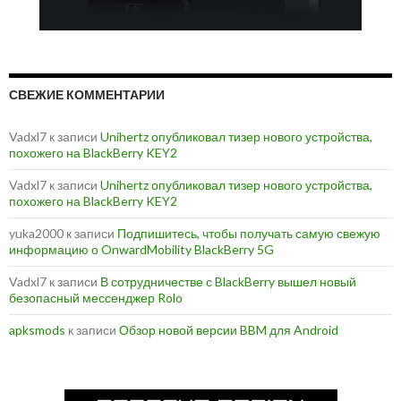
СВЕЖИЕ КОММЕНТАРИИ
Vadxl7
к записи
Unihertz опубликовал тизер нового устройства,
похожего на BlackBerry KEY2
Vadxl7
к записи
Unihertz опубликовал тизер нового устройства,
похожего на BlackBerry KEY2
yuka2000
к записи
Подпишитесь, чтобы получать самую свежую
информацию о OnwardMobility BlackBerry 5G
Vadxl7
к записи
В сотрудничестве с BlackBerry вышел новый
безопасный мессенджер Rolo
apksmods
к записи
Обзор новой версии BBM для Android