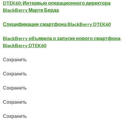
DTEK60: Интервью операционного директора
BlackBerry Марти Берда
Спецификации смартфона BlackBerry DTEK60
BlackBerry объявила о запуске нового смартфона
BlackBerry DTEK60
Сохранить
Сохранить
Сохранить
Сохранить
Сохранить