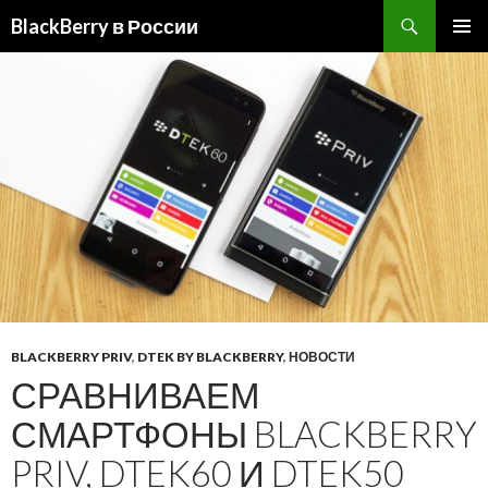
BlackBerry в России
ПЕРЕЙТИ
ОСНОВ
К
МЕНЮ
СОДЕРЖИМОМУ
BLACKBERRY PRIV
,
DTEK BY BLACKBERRY
,
НОВОСТИ
СРАВНИВАЕМ
СМАРТФОНЫ BLACKBERRY
PRIV, DTEK60 И DTEK50