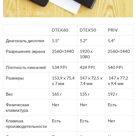
DTEK60
DTEK50
PRIV
Диагональ дисплея
5.5″
5.2″
5.4″
Разрешение экрана
2560×1440
1920 x
2560×1440
1080
Плотность пикселей
534 PPI
424 PPI
540 PPI
Размеры
153,9 x 75,4
147 x 72,5 x
147 x 77,2
x 7 мм
7,4 мм
x 9,4 мм
Вес
165 г
135 г
192 г
Физическая
Нет
Нет
Есть
клавиатура
Клавиша
Есть
Есть
Нет
производительности