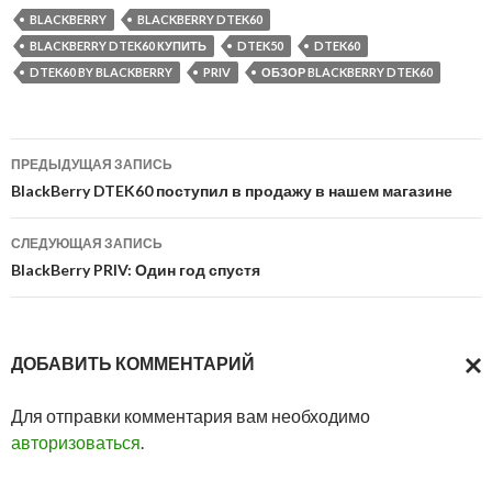
BLACKBERRY
BLACKBERRY DTEK60
BLACKBERRY DTEK60 КУПИТЬ
DTEK50
DTEK60
DTEK60 BY BLACKBERRY
PRIV
ОБЗОР BLACKBERRY DTEK60
Навигация
ПРЕДЫДУЩАЯ ЗАПИСЬ
по
BlackBerry DTEK60 поступил в продажу в нашем магазине
записям
СЛЕДУЮЩАЯ ЗАПИСЬ
BlackBerry PRIV: Один год спустя
ДОБАВИТЬ КОММЕНТАРИЙ
ОТМ
Для отправки комментария вам необходимо
ОТВ
авторизоваться
.