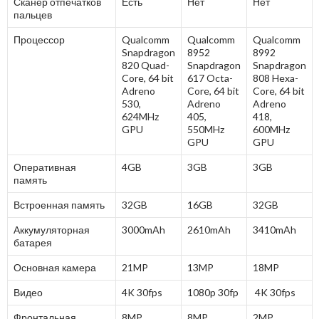
Сканер отпечатков
Есть
Нет
Нет
пальцев
Процессор
Qualcomm
Qualcomm
Qualcomm
Snapdragon
8952
8992
820 Quad-
Snapdragon
Snapdragon
Core, 64 bit
617 Octa-
808 Hexa-
Adreno
Core, 64 bit
Core, 64 bit
530,
Adreno
Adreno
624MHz
405,
418,
GPU
550MHz
600MHz
GPU
GPU
Оперативная
4GB
3GB
3GB
память
Встроенная память
32GB
16GB
32GB
Аккумуляторная
3000mAh
2610mAh
3410mAh
батарея
Основная камера
21MP
13MP
18MP
Видео
4K 30fps
1080p 30fp
4K 30fps
Фронтальная
8MP
8MP
2MP